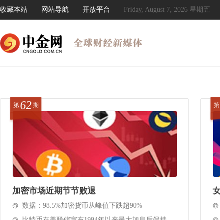
收藏本站
网站导航
开放平台
Friday, August 7, 2026 星期五
62
第
期
第
加密市场近期节节败退
数据：98.5%加密货币从峰值下跌超90%
比特币在美联储宣布1994年以来最大加息后保持稳定