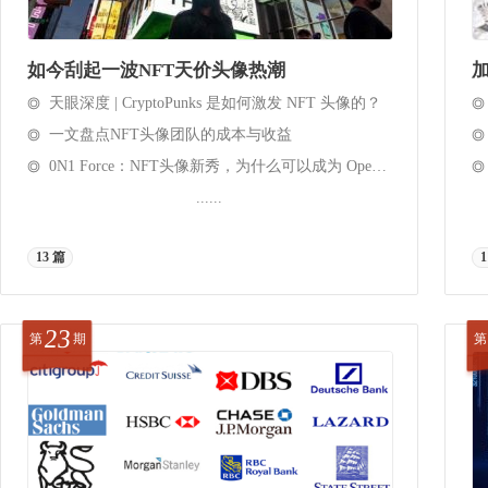
如今刮起一波NFT天价头像热潮
加
天眼深度 | CryptoPunks 是如何激发 NFT 头像的？
一文盘点NFT头像团队的成本与收益
0N1 Force：NFT头像新秀，为什么可以成为 OpenSea榜一？
......
13 篇
1
23
第
期
第