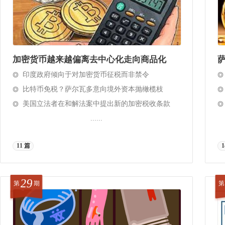
加密货币越来越偏离去中心化走向商品化
印度政府倾向于对加密货币征税而非禁令
比特币免税？萨尔瓦多意向境外资本抛橄榄枝
美国立法者在和解法案中提出新的加密税收条款
......
11 篇
1
29
第
期
第