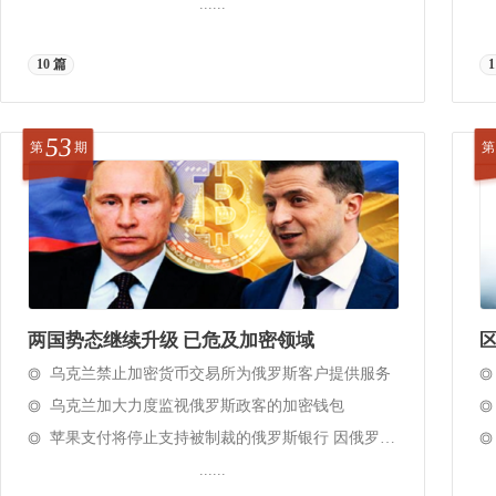
......
10 篇
1
53
第
期
第
两国势态继续升级 已危及加密领域
乌克兰禁止加密货币交易所为俄罗斯客户提供服务
乌克兰加大力度监视俄罗斯政客的加密钱包
苹果支付将停止支持被制裁的俄罗斯银行 因俄罗斯在入侵乌克兰
......