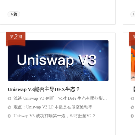
......
6 篇
1
2
第
期
Uniswap V3能否主导DEX生态？
浅谈 Uniswap V3 创新：它对 DeFi 生态有哪些影响？ - 链闻 ChainNews
观点：Uniswap V3 LP 本质是在做空波动率
Uniswap V3 成功打响第一炮，即将赶超V2？
......