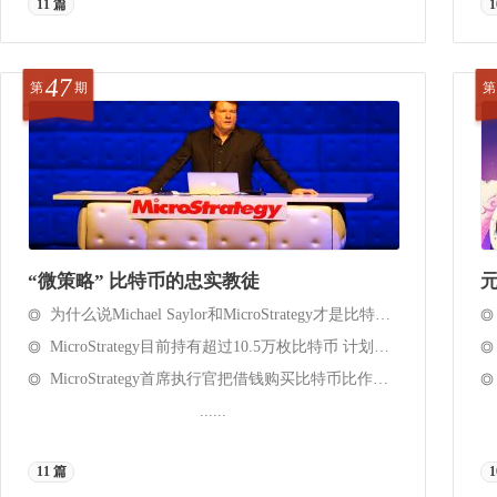
11 篇
1
47
第
期
第
“微策略” 比特币的忠实教徒
为什么说Michael Saylor和MicroStrategy才是比特币最大的风险？
MicroStrategy目前持有超过10.5万枚比特币 计划继续积累比特币
MicroStrategy首席执行官把借钱购买比特币比作早期投资Facebook
......
11 篇
1