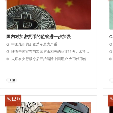
国内对加密货币的监管进一步加强
G
中国最新的加密禁令最为严重
随着中国宣布与加密货币相关的商业非法，比特币下跌 2000 美元
火币在央行禁令后开始清除中国用户 火币代币价格跌至8个月低点
......
11 篇
1
32
第
期
第