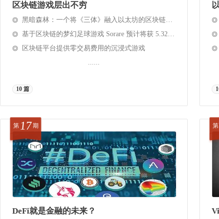
区块链游戏层出不穷
黑暗森林：一个将《三体》融入以太坊的区块链游戏
基于区块链的梦幻足球游戏 Sorare 预计将获 5.32 亿美元融资
区块链平台提供零交易费用的沉浸式游戏
......
10 篇
1
17
第
期
第
DeFi就是金融的未来？
V