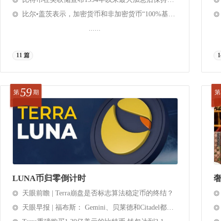
比尔•盖茨表示，加密货币和非加密货币“100%基于大傻瓜理论”
......
11 篇
1
59
第
期
第
LUNA币归零倒计时
天眼前瞻 | Terra崩盘是否标志算法稳定币的终结？
天眼早报 | 福布斯： Gemini、贝莱德和Citadel都否认与Terra暴跌有关的传闻