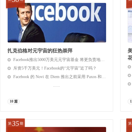
扎克伯格对元宇宙的狂热崇拜
美
Facebook推出5000万美元元宇宙基金 将更负责地开发元宇宙
斥资5千万美元！Facebook的“元宇宙”近了吗？
Facebook 的 Novi 在 Diem 推出之前采用 Paxos 和 Coinbase
......
10 篇
1
35
第
期
第