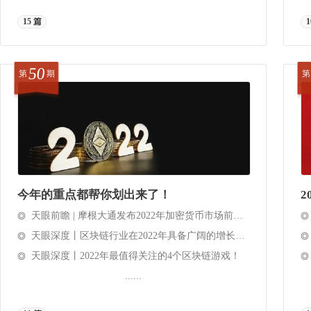
15 篇
1
50
第
期
第
今年的重点都帮你划出来了！
2
天眼前瞻 | 摩根大通发布2022年加密货币市场前景预测
天眼深度丨区块链行业在2022年具备广阔的增长空间！
天眼深度丨2022年最值得关注的4个区块链游戏！
......