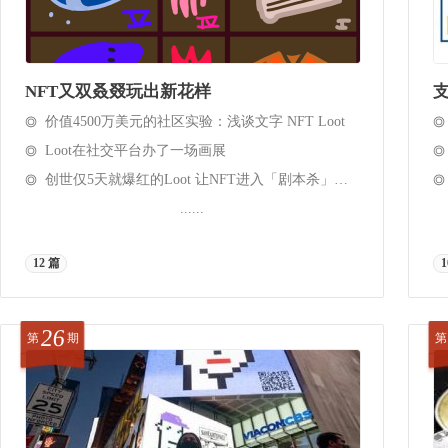
NFT又双叒叕玩出新花样
支
价值4500万美元的社区实验：浅谈文字 NFT Loot
Loot在社交平台办了一场画展
创世仅5天就爆红的Loot 让NFT进入「剧本杀」时代（附Loot仿盘）
......
12 篇
1
26
第
期
第