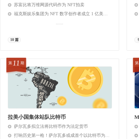
苏富比将万维网源代码作为 NFT拍卖
福克斯娱乐集团为 NFT 数字创作者成立 1 亿美元基金
......
10 篇
11
第
期
第
拉美小国集体站队比特币
M
萨尔瓦多拟立法将比特币作为法定货币
打响历史第一枪！萨尔瓦多或成首个以比特币为法定货币的主权国家