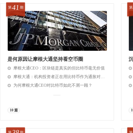
41
第
期
第
是何原因让摩根大通坚持看空币圈
沉
摩根大通CEO：区块链是真实的但比特币毫无价值
摩根大通：机构投资者正在用比特币作为通胀对冲工具
为何摩根大通CEO对比特币如此不屑一顾？
......
10 篇
1
38
第
期
第