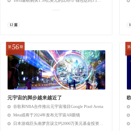
Terra重磅购买1.39亿美元的比特币 钱包达到3.1万比特币
......
12 篇
1
56
第
期
第
元宇宙的脚步越来越近了
谷歌和NBA合作推出元宇宙项目Google Pixel Arena
Meta或将于2024年发布元宇宙AR眼镜
日本游戏巨头南梦宫设立约2000万美元基金投资Web3及元宇宙公司