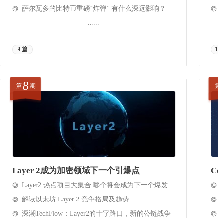
萨尔瓦多的比特币重磅“炸弹” 有什么深远影响？
......
9 篇
1
8
第
期
Layer 2成为加密领域下一个引爆点
C
Layer2 热点项目大集合 哪个将会成为下一个爆发点？
解读以太坊 Layer 2 竞争格局及趋势
深潮TechFlow：Layer2的十字路口，新的公链战争