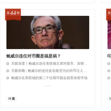
44
第
期
第
鲍威尔连任对币圈是福是祸？
印
天眼深度丨鲍威尔连任美联储主席对股市、加密市场不利？
天眼前瞻 | 鲍威尔的连任提名能否为比特币注入新动力？
鲍威尔在美联储的第二个任期可能会损害加密市场
......
10 篇
1