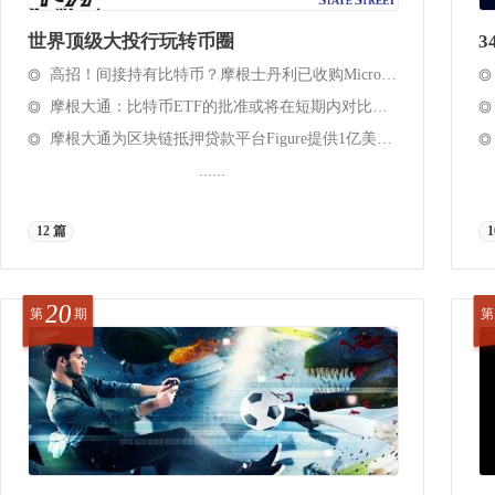
世界顶级大投行玩转币圈
3
高招！间接持有比特币？摩根士丹利已收购MicroStrategy超过10％的股份
摩根大通：比特币ETF的批准或将在短期内对比特币构成利空
摩根大通为区块链抵押贷款平台Figure提供1亿美元融资
......
12 篇
1
20
第
期
第