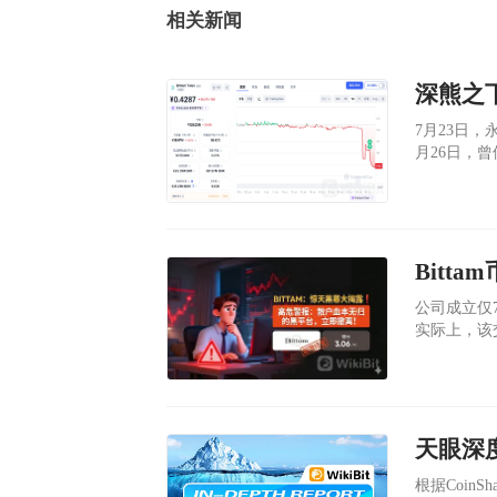
相关新闻
7月23日，
月26日，曾
2027年1
坊，一个运
的老牌交易
公司成立仅
实际上，该
录。 Bit
针，挣钱不
根据Coin