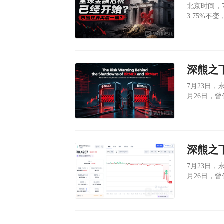
​北京时间，
3.75%不
​7月23日
月26日，曾
2027年1
7月23日，
月26日，曾
2027年1
坊，一个运
的老牌交易