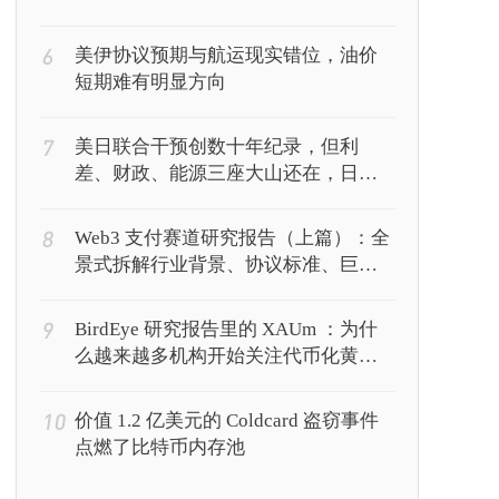
6
美伊协议预期与航运现实错位，油价
短期难有明显方向
7
美日联合干预创数十年纪录，但利
差、财政、能源三座大山还在，日元
能撑多久？
8
Web3 支付赛道研究报告（上篇）：全
景式拆解行业背景、协议标准、巨头
卡位与全球监管博弈
9
BirdEye 研究报告里的 XAUm ：为什
么越来越多机构开始关注代币化黄
金？
10
价值 1.2 亿美元的 Coldcard 盗窃事件
点燃了比特币内存池