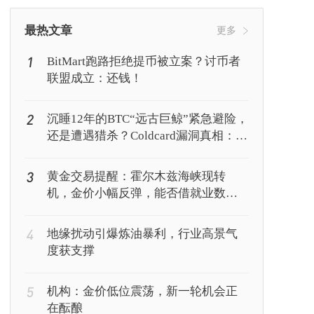
挖矿
Web3
行情
最热文章
更多
1
BitMart跑路拒绝提币被立案？讨币者
联盟成立：还钱！
2
沉睡12年的BTC“远古巨鲸”紧急避险，
还是遭遇猎杀？Coldcard漏洞真相：你
的私钥正被AI暴力破解
3
黄金交易提醒：霍尔木兹海峡现转
机，金价小幅反弹，能否借就业数据
再上新台阶？
4
地缘扰动引爆炼油暴利，行业高景气
度获支撑
5
机构：金价低位震荡，新一轮机会正
在酝酿