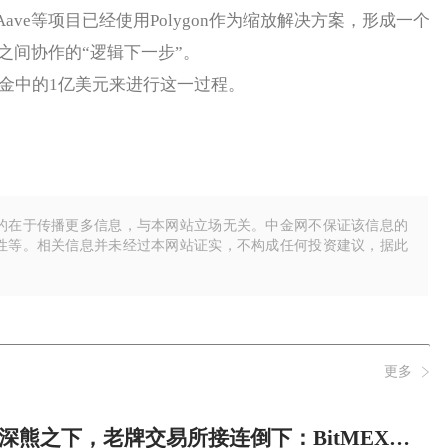
e和Aave等项目已经使用Polygon作为缩放解决方案，形成一个
之间协作的“逻辑下一步”。
l 基金中的1亿美元来进行这一过程。
的在于传播更多信息，与本网站立场无关。中金网不保证该信息的
性等。相关信息并未经过本网站证实，不构成任何投资建议，据此
更多
深熊之下，老牌交易所接连倒下：BitMEX与BitMart关停背后的风险警示