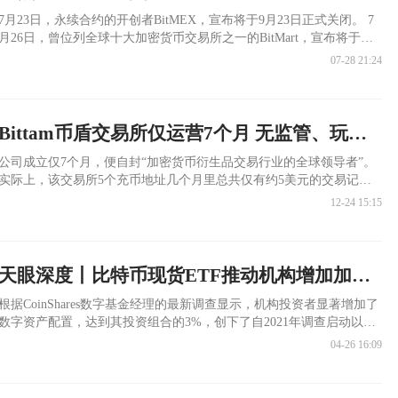
7月23日，永续合约的开创者BitMEX，宣布将于9月23日正式关闭。 7
月26日，曾位列全球十大加密货币交易所之一的BitMart，宣布将于
2027年1月31日正式停止平台运营。 这两家交易所不是默默无名的小作
07-28 21:24
坊，一个运营11年，一个运营8年，都是跟随加密行业大爆发成长起来
的老牌交易所，可以说见证了行业的发展。
Bittam币盾交易所仅运营7个月 无监管、玩套路、不给出金封账户
公司成立仅7个月，便自封“加密货币衍生品交易行业的全球领导者”。
实际上，该交易所5个充币地址几个月里总共仅有约5美元的交易记
录。 Bittam无监管、玩套路，正如用户评价：“平台各种耍心眼，玩插
12-24 15:15
针，挣钱不给，最后直接封后台，这是一家纯坑人黑平台。”
天眼深度丨比特币现货ETF推动机构增加加密货币配置？
根据CoinShares数字基金经理的最新调查显示，机构投资者显著增加了
数字资产配置，达到其投资组合的3%，创下了自2021年调查启动以来
的新高。
04-26 16:09