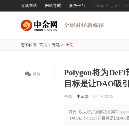
收藏本站
网站导航
开放平台
Friday, August 7, 
您的位置:
首页
>
专题
>
正文
Polygon将为

微信
目标是让DAO吸
来源
中金网
08-19 23:35
摘要: 以太坊扩展解决方案Poly
(DAO)。Polygon的目标是让DA