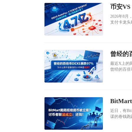
​2026
支付卡龙头R
美元。同时
天上午已经
​最近X上的两
曾经的百倍币
（现在最低
近170万
商DWF La
​近日，有B
谋的卷钱跑