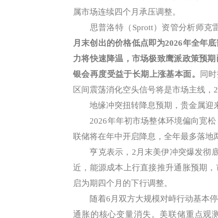
属市场连续四个月承压调整。
思普洛特（Sprott）资管分析师克雷格
月末创出的价格低点即为2026年全年
力将快速降温，市场极致鹰派政策预期
银会再度受益于长期上涨基本面。
同时
区间震荡消化空头信号将是市场主线，2
地缘冲突扭转降息预期，贵金属迎来
2026年年初市场整体环境偏向宽松，
联储将在年中开启降息，全年最多落地
亨克表示，2月末美伊冲突爆发彻底改
近，能源成本上行直接推升通胀预期，
启为期四个月的下行调整。
随着6月双方大规模对峙行动基本停
通胀的核心变量消失。美联储重点观测