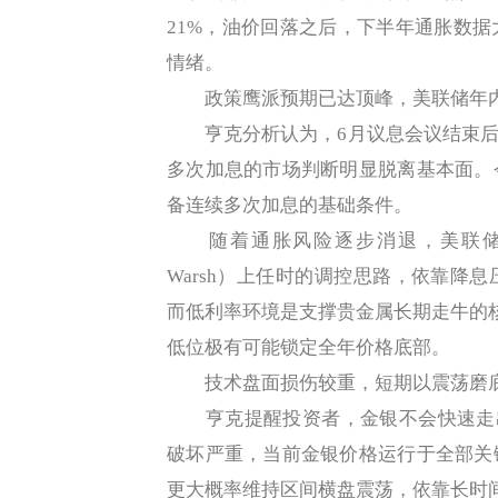
21%，油价回落之后，下半年通胀数
情绪。
政策鹰派预期已达顶峰，美联储年内
亨克分析认为，6月议息会议结束后，
多次加息的市场判断明显脱离基本面。
备连续多次加息的基础条件。
随着通胀风险逐步消退，美联储政策
Warsh）上任时的调控思路，依靠降
而低利率环境是支撑贵金属长期走牛的
低位极有可能锁定全年价格底部。
技术盘面损伤较重，短期以震荡磨
亨克提醒投资者，金银不会快速走出
破坏严重，当前金银价格运行于全部关
更大概率维持区间横盘震荡，依靠长时