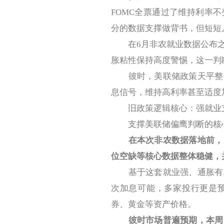
FOMC全票通过了维持利率
分的数据支撑做背书，但短短
在6月非农就业数据公布之
胀粘性保持高度警惕，这一判
彼时，美联储政策天平整体
息信号，维持高利率甚至适度
旧政策逻辑核心：强就业
支撑美联储偏鹰判断的核心
在本次非农数据落地前，
位空缺等核心数据整体稳健，
基于这套就业强、通胀有粘
次加息可能，多家投行更是预
券、黄金等资产价格。
彼时市场普遍预期，本周