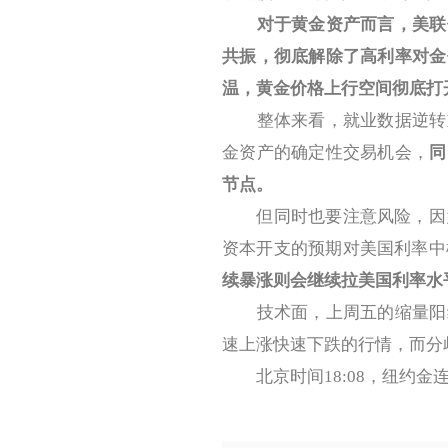
对于黄金资产而言，美联
共振，彻底解除了高利率对金
温，黄金价格上行空间彻底打
整体来看，就业数据逆转重
金资产的确定性交易机会，
同
节点。
但同时也要注意风险，因为本
资本开支的预期对美国利率中
续暴涨则会继续拉美国利率水
技术面，上周五的缩量阳线
速上涨快速下跌的行情，而分
北京时间18:08，纽约金连续