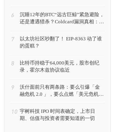
6
沉睡12年的BTC“远古巨鲸”紧急避险，
还是遭遇猎杀？Coldcard漏洞真相：你
的私钥正被AI暴力破解
7
以太坊社区吵翻了！ EIP-8363 动了谁
的蛋糕？
8
比特币持稳于64,000美元，股市创纪
录，霍尔木兹协议临近
9
沃什面前只有两条路：要么引爆「金
融危机 2.0 」，要么点燃「美元危机
1.0 」？
10
宇树科技 IPO 时间表确定，上市日
期、估值与投资者需要知道的一切