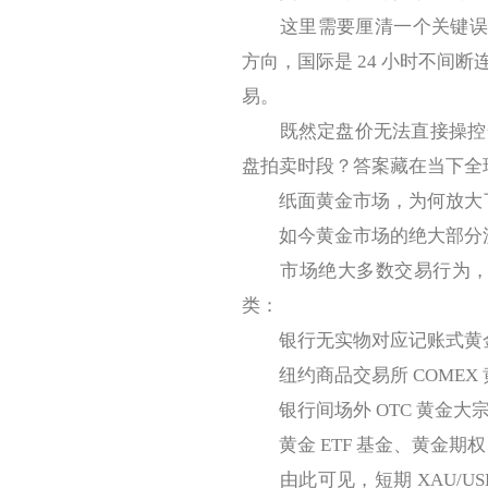
这里需要厘清一个关键误区：L
方向，国际是 24 小时不间
易。
既然定盘价无法直接操控金
盘拍卖时段？答案藏在当下全
纸面黄金市场，为何放大了
如今黄金市场的绝大部分流
市场绝大多数交易行为，都集
类：
银行无实物对应记账式黄
纽约商品交易所 COMEX
银行间场外 OTC 黄金大
黄金 ETF 基金、黄金期
由此可见，短期 XAU/U