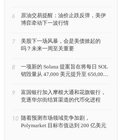
6
原油交易提醒：油价止跌反弹，美伊
博弈牵动下一波行情
7
美股下一场风暴，会是美债掀起的
吗？未来一周至关重要
8
一项新的 Solana 提案旨在将每日 SOL
销毁量从 47,000 美元提升至 650,000
美元
9
富国银行加入摩根大通和花旗银行，
竞逐华尔街结算渠道的代币化进程
10
随着预测市场领域竞争加剧，
Polymarket 目标市值达到 200 亿美元