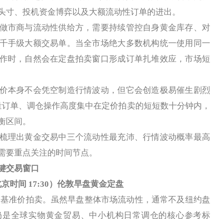
头寸、投机资金博弈以及大额流动性订单的进出。
市商与流动性供给方，需要持续管控自身黄金库存、对
千手级大额交易单。当全市场绝大多数机构统一使用同一
作时，自然会在定盘拍卖窗口形成订单扎堆效应，市场短
本身不会凭空制造行情波动，但它会创造极易催生剧烈
批量订单、调仓操作高度集中在定价拍卖的短短数十分钟内，
衡区间。
理出黄金交易中三个流动性最充沛、行情波动概率最高
需要重点关注的时间节点。
键交易窗口
（北京时间 17:30）伦敦早盘黄金定盘
金基准价拍卖。虽然早盘整体市场流动性，通常不及纽约盘
仍是全球实物黄金贸易、中小机构日常调仓的核心参考标