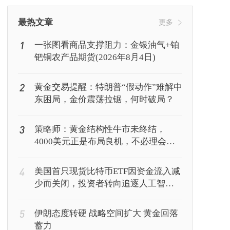
挖矿
Web3
行情
最热文章
更多
1
一张图看商品支撑阻力：金银油气+铂
钯铜农产品期货(2026年8月4日)
2
黄金交易提醒：特朗普“假动作”难解中
东困局，金价震荡拉锯，何时破局？
3
策略师：黄金结构性牛市未终结，
4000美元正是布局良机，不必理会美
联储鹰派表态
4
美国首只现货比特币ETF因资金流入减
少而关闭，投资者转向追逐人工智能
回报
5
伊朗态度转硬 战略空间扩大 黄金回落
蓄力