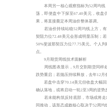
本周另一核心观察指标为52周均线，当
荡，即便盘中下探至67.40美元，收
果，将直接奠定本周油价整体基调。
若油价持续站稳52周均线上方，有望
契阻力位72.48美元会形成明显压制
50%斐波那契压力位77.75美元。个人
点。
9月期货周线技术面解析
周线图表显示，9月交割期货同样处于
跌势重启；若抛压持续释放，去年12月低
若盘中击穿70.14美元但收盘大幅
确认落地，或将启动一轮2至3周的逆势
若未能构筑反转底部，市场或将走出
同推动，该形态成败核心取决于52周均线7