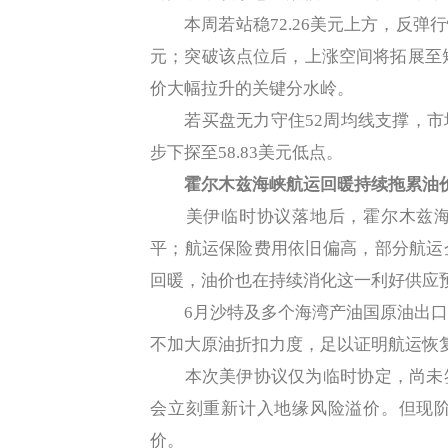
本周若站稳72.26美元上方，反弹行情
元；突破该点位后，上涨空间将拓展至短期
价大幅拉升的关键分水岭。
若买盘无力守住52周均线支撑，市
步下探至58.83美元低点。
霍尔木兹海峡航运回暖持续拖累油
美伊临时协议落地后，霍尔木兹海
平；航运保险费用依旧偏高，部分航运
回暖，油价也在持续消化这一利好供应
6月沙特及多个海湾产油国原油出口
不加大原油折扣力度，足以证明航运恢
本次美伊协议仅为临时协定，尚未签
会立刻重新计入地缘风险溢价。但现
价。