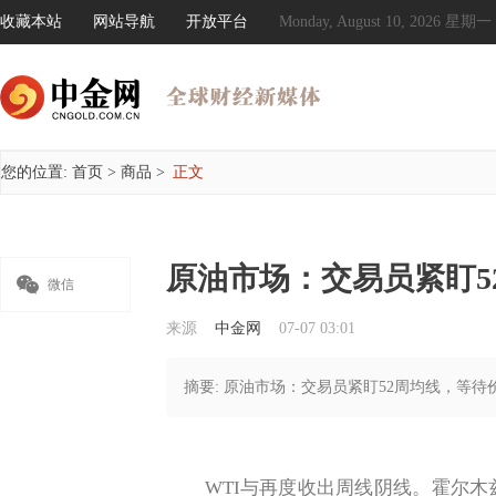
收藏本站
网站导航
开放平台
Monday, August 10, 2026 星期一
您的位置:
首页
>
商品
>
正文
原油市场：交易员紧盯5

微信
来源
中金网
07-07 03:01
摘要: 原油市场：交易员紧盯52周均线，等待
WTI与再度收出周线阴线。霍尔木兹