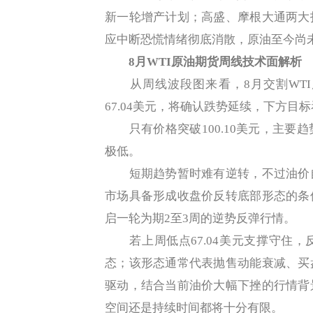
新一轮增产计划；高盛、摩根大通两大
应中断恐慌情绪彻底消散，原油至今尚
8月WTI原油期货周线技术面解析
从周线波段图来看，8月交割WTI
67.04美元，将确认跌势延续，下方目标看
只有价格突破100.10美元，主要
极低。
短期趋势暂时难有逆转，不过油价自
市场具备形成收盘价反转底部形态的条
启一轮为期2至3周的逆势反弹行情。
若上周低点67.04美元支撑守住，
态；该形态通常代表抛售动能衰减、买
驱动，结合当前油价大幅下挫的行情背
空间还是持续时间都将十分有限。