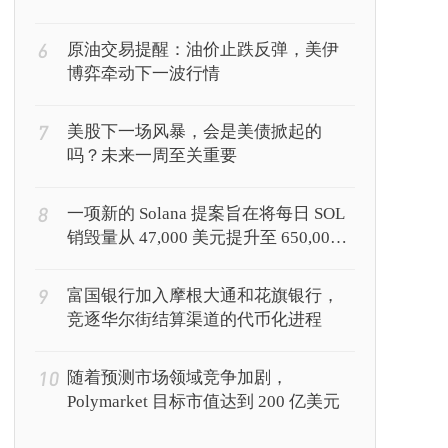
6
原油交易提醒：油价止跌反弹，美伊
博弈牵动下一波行情
7
美股下一场风暴，会是美债掀起的
吗？未来一周至关重要
8
一项新的 Solana 提案旨在将每日 SOL
销毁量从 47,000 美元提升至 650,000
美元
9
富国银行加入摩根大通和花旗银行，
竞逐华尔街结算渠道的代币化进程
10
随着预测市场领域竞争加剧，
Polymarket 目标市值达到 200 亿美元