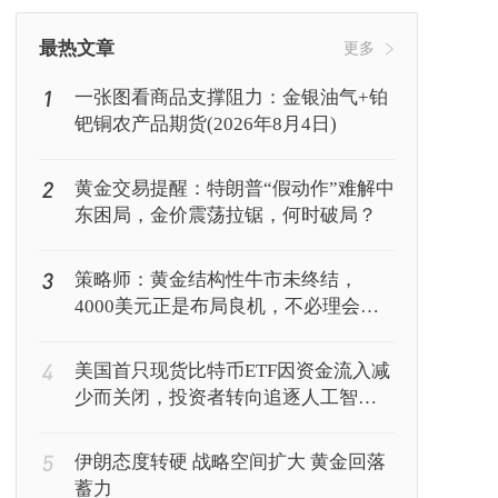
挖矿
Web3
行情
最热文章
更多
1
一张图看商品支撑阻力：金银油气+铂
钯铜农产品期货(2026年8月4日)
2
黄金交易提醒：特朗普“假动作”难解中
东困局，金价震荡拉锯，何时破局？
3
策略师：黄金结构性牛市未终结，
4000美元正是布局良机，不必理会美
联储鹰派表态
4
美国首只现货比特币ETF因资金流入减
少而关闭，投资者转向追逐人工智能
回报
5
伊朗态度转硬 战略空间扩大 黄金回落
蓄力