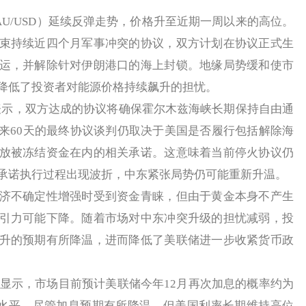
/USD）延续反弹走势，价格升至近期一周以来的高位。
束持续近四个月军事冲突的协议，双方计划在协议正式生
运，并解除针对伊朗港口的海上封锁。地缘局势缓和使市
降低了投资者对能源价格持续飙升的担忧。
示，双方达成的协议将确保霍尔木兹海峡长期保持自由通
来60天的最终协议谈判仍取决于美国是否履行包括解除海
放被冻结资金在内的相关承诺。这意味着当前停火协议仍
承诺执行过程出现波折，中东紧张局势仍可能重新升温。
不确定性增强时受到资金青睐，但由于黄金本身不产生
引力可能下降。随着市场对中东冲突升级的担忧减弱，投
升的预期有所降温，进而降低了美联储进一步收紧货币政
具显示，市场目前预计美联储今年12月再次加息的概率约为
%的水平。尽管加息预期有所降温，但美国利率长期维持高位