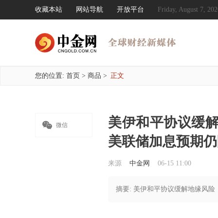
收藏本站
网站导航
开放平台
Friday, August 7, 
您的位置:
首页
>
商品
>
正文
美伊和平协议缓

微信
美联储加息预期仍
来源
中金网
06-15 11:00
摘要: 美伊和平协议缓解地缘风