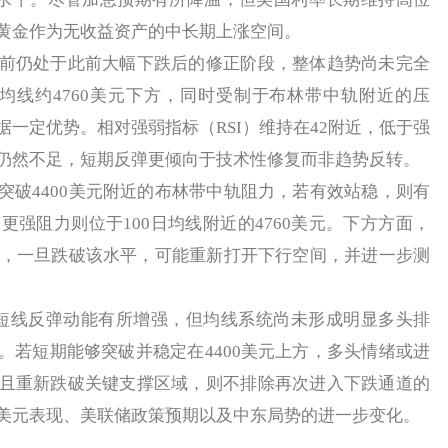
黄金作为无收益资产的中长期上涨空间。
仍处于此前大幅下跌后的修正阶段，整体趋势尚未完全
日均线约4760美元下方，同时受制于布林带中轨附近的压
一定优势。相对强弱指标（RSI）维持在42附近，低于强
仍然不足，短期反弹更倾向于技术性修复而非趋势反转。
4400美元附近的布林带中轨阻力，若有效站稳，则有
，更强阻力则位于100日均线附近的4760美元。下方方面，
支撑，一旦跌破该水平，可能重新打开下行空间，并进一步测
线反弹动能有所增强，但均线系统尚未形成明显多头排
。若短期能够突破并稳定在4400美元上方，多头情绪或进
且重新跌破关键支撑区域，则不排除再次进入下跌通道的
美元表现、美联储政策预期以及中东局势的进一步变化。