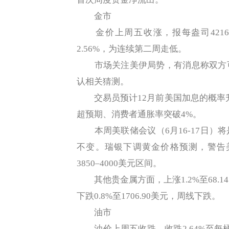
金市
金价上周五收涨，报每盎司4216
2.56%，为连续第二周走低。
市场关注美伊局势，有消息称双方可
认相关猜测。
交易员预计12月前美国加息的概率升
超预期、消费者通胀率突破4%。
本周美联储会议（6月16-17日）
不变。瑞银下调黄金价格预测，警告
3850–4000美元区间。
其他贵金属方面，上涨1.2%至68.1
下跌0.8%至1706.90美元，周线下跌。
油市
油价上周五收跌，收跌2.64%至每桶8