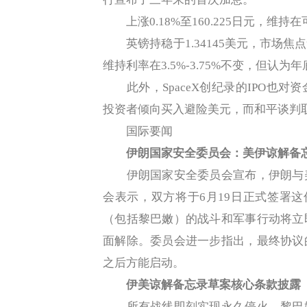
上涨0.18%至160.225日元，维
英镑持稳于1.34145美元，市场焦
维持利率在3.5%-3.75%不变，但认为
此外，SpaceX创纪录的IPO也对
投资者倾向买入避险美元，而和平谈判
国际要闻
伊朗国家安全委员会：美伊谅解备忘
伊朗国家安全委员会宣布，伊朗与美
会表示，双方将于6月19日正式签署这
（包括黎巴嫩）的战斗和军事行动将立
面解除。委员会进一步指出，最终协议
之后方能启动。
伊美谅解备忘录草案核心条款披露
所有战线即刻实现永久停火，黎巴嫩