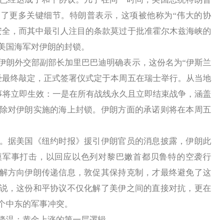
了更多关键细节。特朗普表示，这项被他称为“伟大的协
安全，而其中最引人注目的条款莫过于批准霍尔木兹海峡的
美国海军对伊朗的封锁。
朗外交部副部长加里巴巴迪明确表示，这份名为“伊斯兰
经最终敲定，正式签署仪式定于本周五在瑞士举行。从当地
大事将立即生效：一是在所有战线永久且立即结束战争，涵盖
除对伊朗实施的海上封锁。伊朗方面的承诺则将在本周五
据美国《纽约时报》援引伊朗官员的消息披露，伊朗此
模军事打击，以回应以色列对黎巴嫩首都贝鲁特的空袭行
解方向伊朗传递信息，敦促其保持克制，才最终避免了这
说，这份和平协议不仅化解了美伊之间的直接对抗，更在
个中东的军事冲突。
温：黄金上涨的第一层逻辑