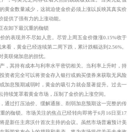
的黄金数量减少，这就迫使金价必须上涨以反映其真实价
价提供了强有力的上涨动能。
在卸下最沉重的枷锁
表现并不尽如人意。尽管上周五金价微涨0.15%收于
周线来看，黄金已经连续第二周下跌，累计跌幅达到2.56%。
对美联储加息的担忧。
，其持有成本与利率水平密切相关。当利率上升时，持
投资者完全可以将资金存入银行或购买债券来获取无风险
或加息预期减弱时，黄金的吸引力就会显著提升。过去一
云持续笼罩着黄金市场，压制了金价的上涨空间。
通过打压油价、缓解通胀、削弱加息预期这一完整的传
重的枷锁。市场关注的焦点已经转向即将于6月16日至17
将是新任主席沃什首次主持的会议。虽然市场普遍预计美
在新闻发布会上的措辞和表态，将为市场提供关于未来政