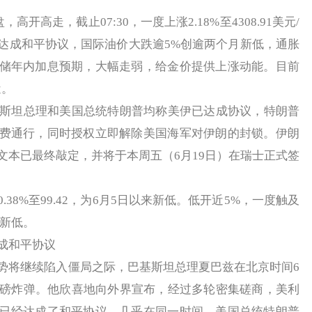
高走，截止07:30，一度上涨2.18%至4308.91美元/
达成和平协议，国际油价大跌逾5%创逾两个月新低，通胀
储年内加息预期，大幅走弱，给金价提供上涨动能。目前
近。
斯坦总理和美国总统特朗普均称美伊已达成协议，特朗普
费通行，同时授权立即解除美国海军对伊朗的封锁。伊朗
文本已最终敲定，并将于本周五（6月19日）在瑞士正式签
8%至99.42，为6月5日以来新低。低开近5%，一度触及
来新低。
成和平协议
将继续陷入僵局之际，巴基斯坦总理夏巴兹在北京时间6
重磅炸弹。他欣喜地向外界宣布，经过多轮密集磋商，美利
已经达成了和平协议。几乎在同一时间，美国总统特朗普