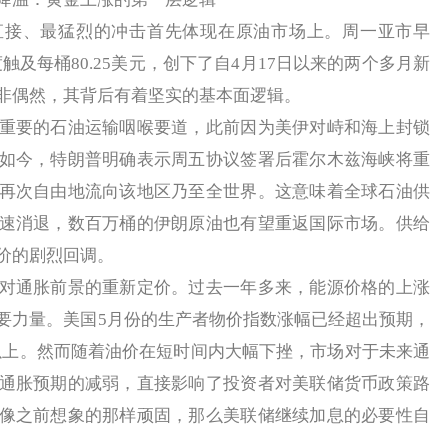
、最猛烈的冲击首先体现在原油市场上。周一亚市早
触及每桶80.25美元，创下了自4月17日以来的两个多月新
非偶然，其背后有着坚实的基本面逻辑。
要的石油运输咽喉要道，此前因为美伊对峙和海上封锁
如今，特朗普明确表示周五协议签署后霍尔木兹海峡将重
再次自由地流向该地区乃至全世界。这意味着全球石油供
速消退，数百万桶的伊朗原油也有望重返国际市场。供给
价的剧烈回调。
通胀前景的重新定价。过去一年多来，能源价格的上涨
要力量。美国5月份的生产者物价指数涨幅已经超出预期，
以上。然而随着油价在短时间内大幅下挫，市场对于未来通
通胀预期的减弱，直接影响了投资者对美联储货币政策路
像之前想象的那样顽固，那么美联储继续加息的必要性自