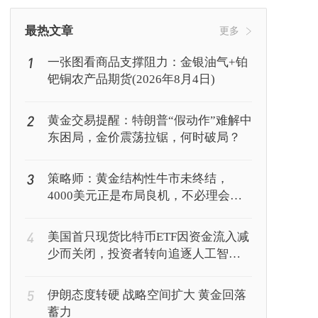
挖矿
Web3
行情
最热文章
更多
1
一张图看商品支撑阻力：金银油气+铂
钯铜农产品期货(2026年8月4日)
2
黄金交易提醒：特朗普“假动作”难解中
东困局，金价震荡拉锯，何时破局？
3
策略师：黄金结构性牛市未终结，
4000美元正是布局良机，不必理会美
联储鹰派表态
4
美国首只现货比特币ETF因资金流入减
少而关闭，投资者转向追逐人工智能
回报
5
伊朗态度转硬 战略空间扩大 黄金回落
蓄力