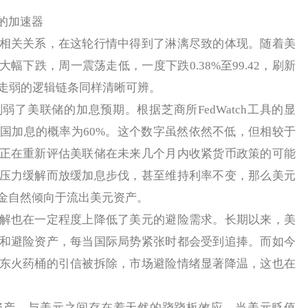
的加速器
关关系，在这轮行情中得到了淋漓尽致的体现。随着美
幅下跌，周一震荡走低，一度下跌0.38%至99.42，刷新
元走弱的逻辑链条同样清晰可辨。
美联储的加息预期。根据芝商所FedWatch工具的显
美国加息的概率为60%。这个数字虽然依然不低，但相较于
正在重新评估美联储在未来几个月内收紧货币政策的可能
压力缓解而放缓加息步伐，甚至维持利率不变，那么美元
金自然倾向于流出美元资产。
也在一定程度上降低了美元的避险需求。长期以来，美
和避险资产，每当国际局势紧张时都会受到追捧。而如今
东火药桶的引信被拆除，市场避险情绪显著降温，这也在
，与美元之间存在着天然的跷跷板效应。当美元贬值