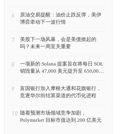
6
原油交易提醒：油价止跌反弹，美伊
博弈牵动下一波行情
7
美股下一场风暴，会是美债掀起的
吗？未来一周至关重要
8
一项新的 Solana 提案旨在将每日 SOL
销毁量从 47,000 美元提升至 650,000
美元
9
富国银行加入摩根大通和花旗银行，
竞逐华尔街结算渠道的代币化进程
10
随着预测市场领域竞争加剧，
Polymarket 目标市值达到 200 亿美元