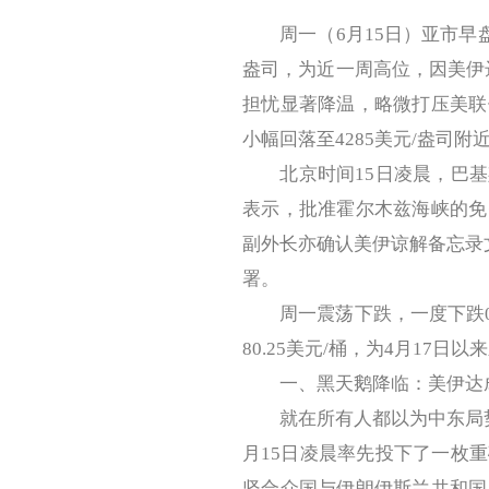
周一（6月15日）亚市早盘，高开
盎司，为近一周高位，因美伊
担忧显著降温，略微打压美联
小幅回落至4285美元/盎司附
北京时间15日凌晨，巴基
表示，批准霍尔木兹海峡的免
副外长亦确认美伊谅解备忘录
署。
周一震荡下跌，一度下跌0.3
80.25美元/桶，为4月17日以
一、黑天鹅降临：美伊达
就在所有人都以为中东局势
月15日凌晨率先投下了一枚
坚合众国与伊朗伊斯兰共和国