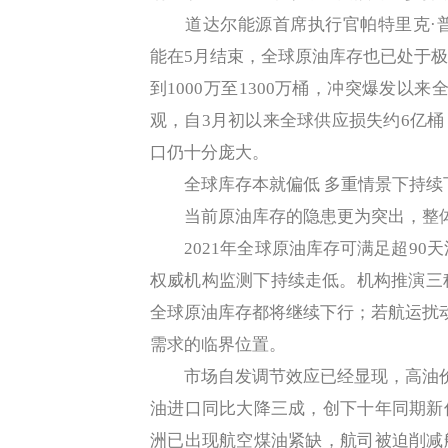
道达尔能源首席执行官帕特里克·普亚内（P
能在5月结束，全球原油库存也已处于
到1000万至1300万桶，冲突爆发以
观，自3月初以来全球供应损失约6亿
口仍十分庞大。
全球库存本就偏低 多重情景下持续
当前原油库存的隐患更为突出，整体
2021年全球原油库存可满足超90天消
权威机构监测下持续走低。机构推演三种
全球原油库存都将继续下行；若航运扰动
需求的临界位置。
市场自发调节效应已经显现，高油价
油进口同比大降三成，创下十年同期新
洲已出现航空煤油紧缺，航司被迫削减