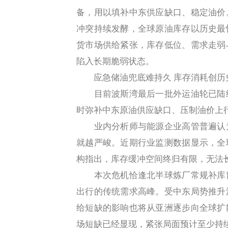
备，用以填补中东供应缺口、稳定油价
冲突持续发酵，全球原油库存以历史最
货市场供给紧张，库存低位、需求走弱
陷入长期脆弱状态。
应急储油兜底难持久 库存消耗创历
目前波斯湾最后一批外运油轮已陆续
时弥补中东原油供应缺口、压制油价上
业内分析师与能源企业高管普遍认为
就越严峻。近期行业监测数据显示，全
构指出，库存缓冲空间终归有限，无法
本次危机恰逢北半球炼厂常规补库窗
出行的传统需求高峰。受中东局势推升
给短缺的影响也将从亚洲逐步向全球扩
场短缺已经显现，紧张局面预计至少持