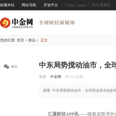
收藏本站
网站导航
开放平台
Friday, August 7, 2026 星期五
您的位置:
首页
>
商品
>
正文
中东局势搅动油市，全

微信
来源
中金网
05-11 12:00
摘要: 中东局势搅动油市，全球原油库存急剧
汇通财经APP讯——
随着波斯湾外