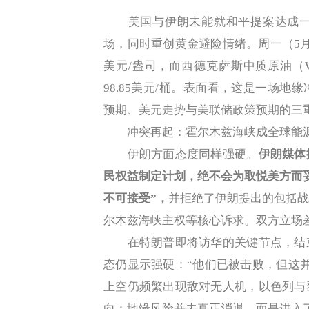
美国与伊朗未能就和平提案达成一
场，同时重创黄金避险情绪。周一（5月1
美元/盎司，而西德克萨斯中质原油（W
98.85美元/桶。表面看，这是一场
预期、美元走势与美联储政策预期的三
冲突再起：霍尔木兹海峡成全球能源
伊朗方面态度同样强硬。
伊朗媒体
民权益制定计划，绝不会为取悦美方而
不可接受”，
并拒绝了伊朗提出的包括
尔木兹海峡主权等核心诉求。双方立场
在特朗普即将访华的关键节点，结束
态仍显示强硬：“他们已被击败，但这
上空仍频繁出现敌对无人机，以色列与
向：地缘风险并未真正消退，而是进入