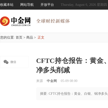
收藏本站
网站导航
开放平台
Thursday, August 6, 2026 星期四
您的位置:
首页
>
商品
>
正文
CFTC持仓报告：黄

微信
净多头削减
来源
中金网
05-09 08:00
摘要: CFTC持仓报告：黄金、白银、铜净多