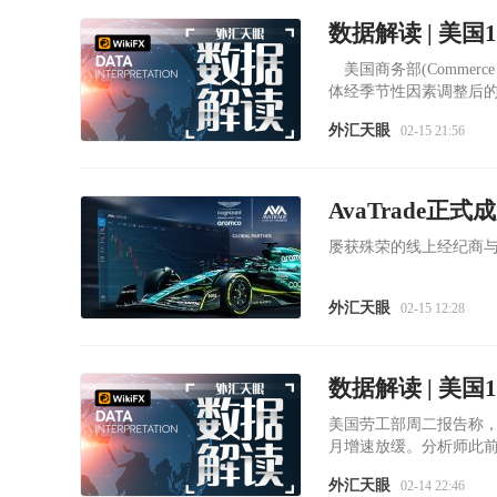
美国商务部(Commerc
体经季节性因素调整后的1
弹。
外汇天眼
02-15 21:56
AvaTrade
屡获殊荣的线上经纪商
外汇天眼
02-15 12:28
美国劳工部周二报告称，当
月增速放缓。分析师此前
外汇天眼
02-14 22:46