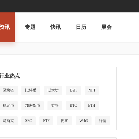
资讯
专题
快讯
日历
展会
行业热点
区块链
比特币
以太坊
DeFi
NFT
稳定币
加密货币
监管
BTC
ETH
马斯克
SEC
ETF
挖矿
Web3
行情