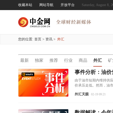
收藏本站
网站导航
开放平台
Saturday, August 8
您的位置:
首页
>
资讯
>
外汇
最新
独家
推荐
行业
商品
外汇
矿
由于油市短期内维持供
价承压走低。然而，油
外汇天眼
02-19 09:21
数据解读：今年