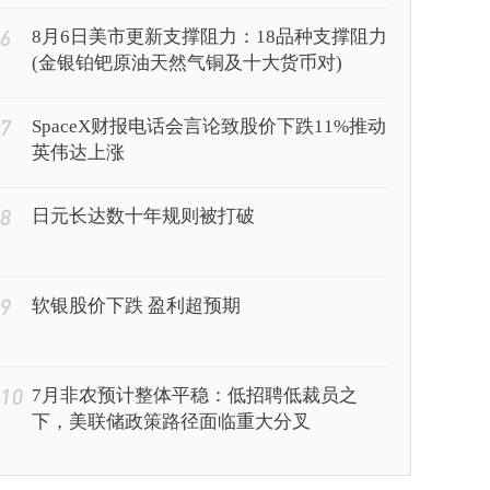
6
8月6日美市更新支撑阻力：18品种支撑阻力
(金银铂钯原油天然气铜及十大货币对)
7
SpaceX财报电话会言论致股价下跌11%推动
英伟达上涨
8
日元长达数十年规则被打破
9
软银股价下跌 盈利超预期
10
7月非农预计整体平稳：低招聘低裁员之
下，美联储政策路径面临重大分叉