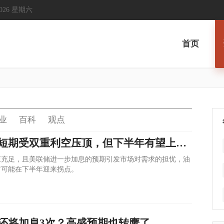
, 2026 星期六
首页
业
百科
观点
事件分析：油价短期受双重利空压顶，但下半年有望上演翻身戏码？
应充足，且美联储进一步加息的预期引发市场对需求的担忧，油
市可能在下半年迎来拐点。
还将加息3次？高盛预期也转鹰了