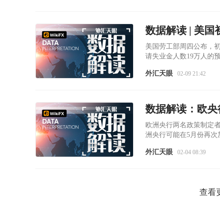
美国劳工部周四公布，初请
请失业金人数19万人的预
点。
外汇天眼
02-09 21:42
数据解读：欧央
欧洲央行两名政策制定者
洲央行可能在5月份再次
外汇天眼
02-04 08:39
查看