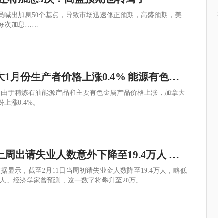
员喊出加息50个基点，导致市场迅速修正预期，高盛预期，美
每次加息……
数据解读 | 加拿大1月份生产者价格上涨0.4% 能源有色涨价黄金上涨凸显衰退担忧
，由于精炼石油能源产品和主要有色金属产品价格上涨，加拿大
上涨0.4%。
数据解读 | 美国上周出请失业人数意外下降至19.4万人 美联储加息的底气更足了
据显示，截至2月11日当周初请失业金人数降至19.4万人，略低
5万人。经济学家曾预测，这一数字将攀升至20万。