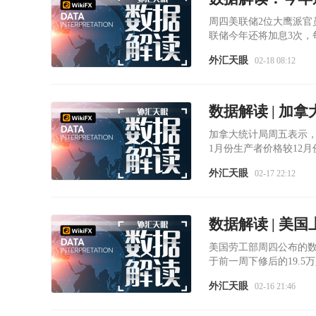
周四美联储2位大鹰派官
联储今年还将加息3次，
外汇天眼
02-18 08:12
加拿大统计局周五表示
1月份生产者价格较12月份
外汇天眼
02-17 22:12
美国劳工部周四公布的数
于前一周下修后的19.
外汇天眼
02-16 21:46