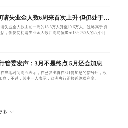
数据解读 | 美国初请失业金人数6周来首次上升 但仍处于历史低位
失业金人数由前一周的18.3万人升至19.6万人。这略高于初
估，但仍使初请失业金人数四周均值降至189,250人的八个月低
行管委发声：3月不是终点 5月还会加息
在当地时间周五表示，在已发出将在3月份加息的信号后，欧
加息，不过，其中一人表示，欧洲央行正接近终端利率。
更多