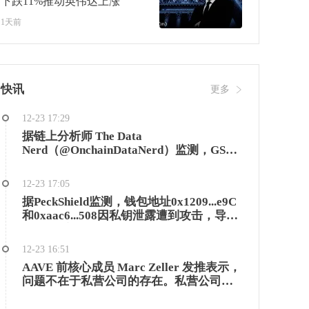
下跌11%推动英伟达上涨
1天前
快讯
更多
12-23 17:29
据链上分析师 The Data
Nerd（@OnchainDataNerd）监测，GSR
在过去两天内向DBS银行转移了总计4400
枚ETH，价值约1320万美元，其中包括最
12-23 17:05
近一笔2000枚ETH（约593万美元）的转
据PeckShield监测，钱包地址0x1209...e9C
账。
和0xaac6...508因私钥泄露遭到攻击，导致
约230万美元的USDT被盗。攻击者随后将
这些USDT兑换成757.6枚ETH，并通过
12-23 16:51
Tornado Cash进行资金洗白。
AAVE 前核心成员 Marc Zeller 发推表示，
问题不在于私营公司的存在。私营公司理
应开发产品。问题在于，当私营机构单方
面控制着店面和招牌，而 DAO 生态系统却