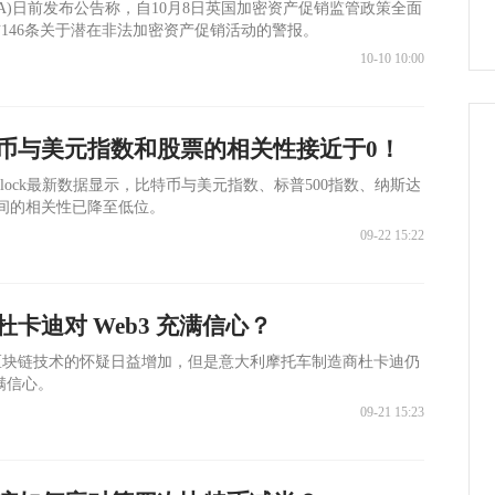
CA)日前发布公告称，自10月8日英国加密资产促销监管政策全面
布146条关于潜在非法加密资产促销活动的警报。
10-10 10:00
币与美元指数和股票的相关性接近于0！
eBlock最新数据显示，比特币与美元指数、标普500指数、纳斯达
之间的相关性已降至低位。
09-22 15:22
卡迪对 Web3 充满信心？
区块链技术的怀疑日益增加，但是意大利摩托车制造商杜卡迪仍
满信心。
09-21 15:23