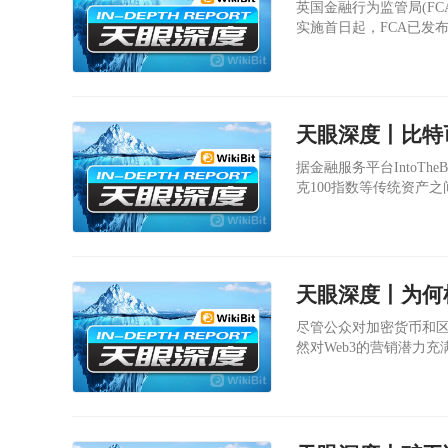
英国金融行为监管局(F
实施首日起，FCA已发
天眼深度丨比特
据金融服务平台IntoTh
克100指数等传统资产
天眼深度丨为何杜
尽管公众对加密货币和
然对Web3的营销潜力充