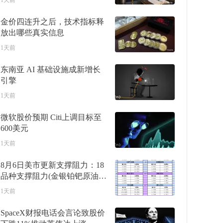
1天前
金价四连升之后，技术指标释
放出哪些真实信息
1天前
东南亚 AI 基础设施成新增长
引擎
1天前
微软股价预期 Citi上调目标至
600美元
1天前
8月6日美市更新支撑阻力：18
品种支撑阻力(金银铂钯原油天
然气铜及十大货币对)
1天前
SpaceX财报电话会言论致股价