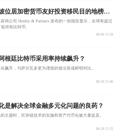
天眼深度丨新加坡位居加密货币友好投资移民目的地榜首！
公司 Henley & Partners 发布的一份报告显示，全球有超过
万富翁持有比特币。
09-06 15:50
阿根廷比特币采用率持续飙升？
正在飙升，与萨尔瓦多更为谨慎的做法形成鲜明对比。
08-30 15:46
化是解决全球金融多元化问题的良药？
来的主题时，区块链技术的实施和资产代币化被大量提及。
08-28 15:35