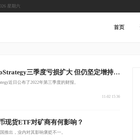
, 2026 星期六
首页
天眼深度丨MicroStrategy三季度亏损扩大 但仍坚定增持比特币
rategy近日公布了2022年第三季度的财报。
11-02 15:36
币现货ETF对矿商有何影响？
美国推出，业内对其影响褒贬不一。