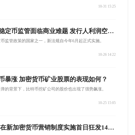
10-31 15:25
天眼深度丨日本稳定币监管面临商业难题 发行人利润空间受限？
币监管政策的国家之一，新法规自今年6月起正式实施。
10-26 14:22
币暴涨 加密货币矿业股票的表现如何？
反弹的背景下，比特币挖矿公司的股价也出现了强势飙涨。
10-25 15:05
天眼深度丨FCA 在新加密货币营销制度实施首日狂发146 条警报！