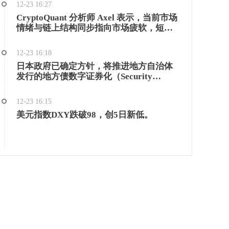
12-23 16:27
负责维持引擎运转时，局面就变得复杂
CryptoQuant 分析师 Axel 表示，当前市场
了。 Marc 称，相当一部分“创始”人才和
情绪与链上结构同步指向市场疲软，短期
最具战略性的开发者现在都在 DAO 生态系
持有者已处于浮亏状态，且所有关键的近
统中独立工作。这是 Aave 能够持续交付、
期支撑位均已转变为阻力位。
妥善管理风险，并在多个周期中不断扩大
12-23 16:18
市场份额的重要原因。如果价值从结构上
日本政府已确定方针，将推进地方自治体
从 DAO 转移到私营实体，将失去关键人
发行的地方债数字证券化（Security
才，并削弱使 Aave 成功的生态系统。 此
Token）。政府计划在 2026 年的通常国会
外，他还表示人们常常存在一种误解，认
提交相关法案，并将于本月内根据自治体
为服务提供商在“榨取”价值。事实恰恰相
12-23 16:15
需求确定具体对策方针。 专家指出，基于
反：服务提供商与代币利益高度一致，而
美元指数DXY跌破98，创5日新低。
区块链技术的数字地方债可实现无中介快
且，相较于所维护和创造的价值，维持
速发行与结算，并能实时掌握投资者信
Aave DAO 专业执行的成本相对较低。
息。这种模式可结合金钱回报、非金钱特
典和社会贡献等多种回报形式，有望作为
个人直接融资工具发挥作用。