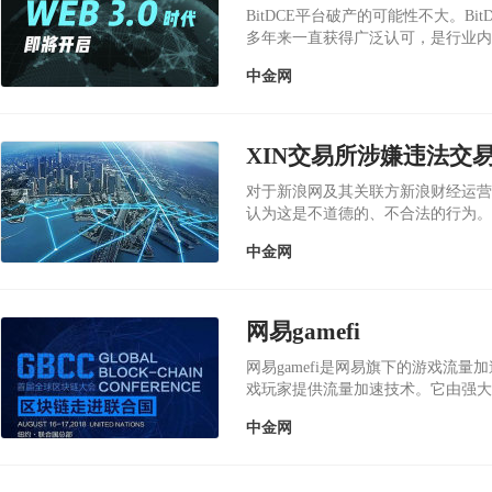
BitDCE平台破产的可能性不大。B
多年来一直获得广泛认可，是行业内非
实施严格...
中金网
XIN交易所涉嫌违法交
对于新浪网及其关联方新浪财经运营的
认为这是不道德的、不合法的行为。首
融操纵、...
中金网
网易gamefi
网易gamefi是网易旗下的游戏流
戏玩家提供流量加速技术。它由强大
可以提供快速、稳...
中金网