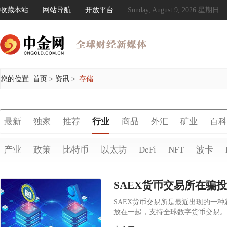
收藏本站
网站导航
开放平台
Sunday, August 9, 2026 星期日
您的位置:
首页
>
资讯
>
存储
最新
独家
推荐
行业
商品
外汇
矿业
百科
产业
政策
比特币
以太坊
DeFi
NFT
波卡
SAEX货币交易所在骗
SAEX货币交易所是最近出现的一
放在一起，支持全球数字货币交易。
题，包括诈骗投资者。首先...