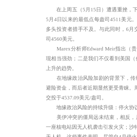
在上周五（5月15日）遭遇重挫，下跌2
5月4日以来的最低点每盎司4511美元
多头投资者措手不及。与此同时，6月交
司4560美元。
Marex分析师Edward Meir
现相当强劲；二是我们不仅看到美国（
上升的趋势。
在地缘政治风险加剧的背景下，传统
避险资金，而后者近期显然更受青睐。周
交投于4537.09美元/盎司。
地缘政治风险的持续升级：停火协
美伊冲突的僵局远未结束，相反，局
一座核电站因无人机袭击引发火灾；沙
无人机。这些事件表明，尽管自4月停