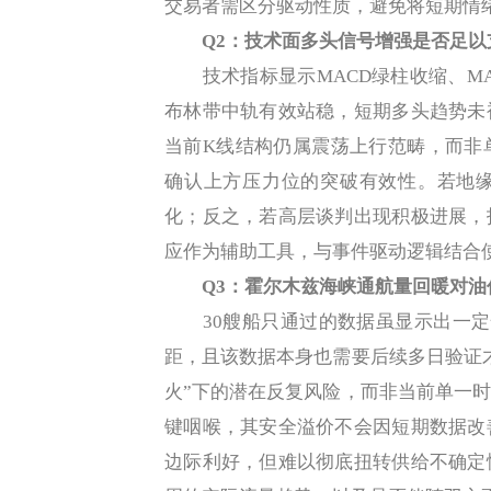
交易者需区分驱动性质，避免将短期情
Q2：技术面多头信号增强是否足
技术指标显示MACD绿柱收缩、MAC
布林带中轨有效站稳，短期多头趋势未
当前K线结构仍属震荡上行范畴，而非
确认上方压力位的突破有效性。若地
化；反之，若高层谈判出现积极进展，
应作为辅助工具，与事件驱动逻辑结合
Q3：霍尔木兹海峡通航量回暖对
30艘船只通过的数据虽显示出一定恢
距，且该数据本身也需要后续多日验证
火”下的潜在反复风险，而非当前单一
键咽喉，其安全溢价不会因短期数据改
边际利好，但难以彻底扭转供给不确定