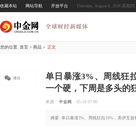
收藏本站
网站导航
开放平台
Thursday, August 6, 2026 星期四
您的位置:
首页
>
商品
>
正文
单日暴涨3%、周线狂

微信
一个硬，下周是多头的
来源
中金网
05-18 07:00
摘要: 单日暴涨3%、周线狂拉10%，美伊