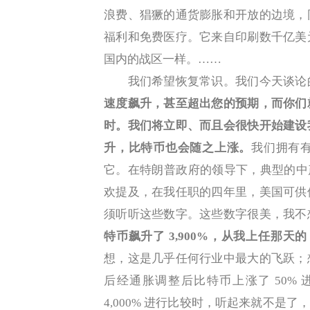
浪费、猖獗的通货膨胀和开放的边境，
福利和免费医疗。它来自印刷数千亿美
国内的战区一样。……
我们希望恢复常识。我们今天谈论
速度飙升，甚至超出您的预期，而你们
时。我们将立即、而且会很快开始建设
升，比特币也会随之上涨。
我们拥有
它。在特朗普政府的领导下，典型的中产阶
欢提及，在我任职的四年里，美国可供
须听听这些数字。这些数字很美，我不
特币飙升了 3,900%，从我上任那天的 
想，这是几乎任何行业中最大的飞跃；
后经通胀调整后比特币上涨了 50% 
4,000% 进行比较时，听起来就不是