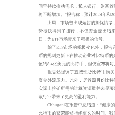
间里持续推动需求，私人银行、财富管
将不断增加。”报告称，预计2024年和2
上周，市场曾出现短暂的担忧情绪，
势很快得到了扭转，不仅资金流出结
日，为ETF市场带来了积极的信号。
除了ETF市场的积极变化外，报告还
币的规则更新正在推动企业对比特币的兴趣
值约8.4亿美元的比特币，但仍宣布将
报告还强调了直接现货比特币购买需
资金外流压力。此外，尽管四月份比特
实际上挖矿所需的计算资源量并未显著
该行业带来了更高的盈利能力。
Chhugani在报告中总结道：“健
比特币的繁荣能够持续更长的时间。我们