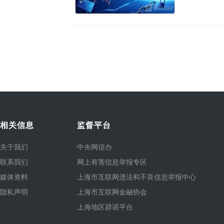
相关信息
监督平台
关于我们
中央网信办
联系我们
网上有害信息举报专区
媒体资料
上海市互联网违法和不良信息举报中心
隐私声明
上海市互联网金融协会
上海地区辟谣平台