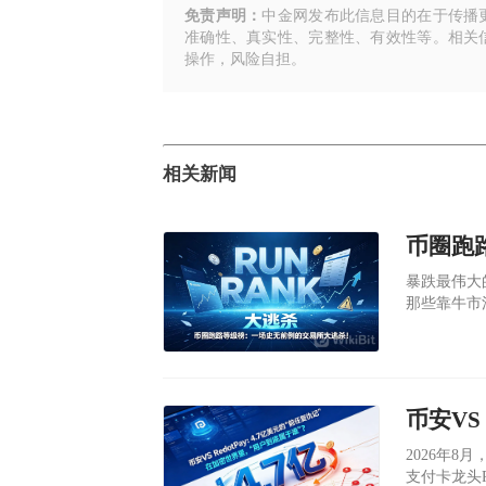
免责声明：
中金网发布此信息目的在于传播
准确性、真实性、完整性、有效性等。相关
操作，风险自担。
相关新闻
暴跌最伟大
那些靠牛市
关停的关停
​2026
支付卡龙头R