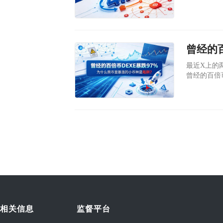
美元。同时
天上午已经
​最近X上的两
曾经的百倍币
（现在最低
近170万
商DWF La
相关信息
监督平台