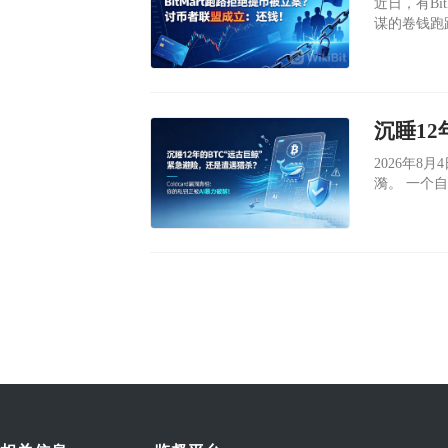
​近日，有B
谋的卷钱跑
​2026年
漪。 一个自2013年起便如死寂般的比特币地址：18TExP，突然动了起
来。500
个钱包沉睡