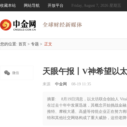
收藏本站
网站导航
开放平台
Friday, August 7, 2026 星期五
您的位置:
首页
>
专题
>
正文
天眼午报丨V神希望以太

微信
来源
中金网
08-19 11:35
摘要: 8月19日消息，以太坊联合创始人 Vita
在过去十年中发展迅速，其概念开始挑战金融、技
推特、摩根大通、高盛等传统企业正在努力将区块
特和其他社交网络构成了重大威胁，这些老牌