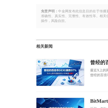
免责声明：
中金网发布此信息目的在于传播
准确性、真实性、完整性、有效性等。相关
操作，风险自担。
相关新闻
​最近X上的两
曾经的百倍币
（现在最低
近170万
商DWF La