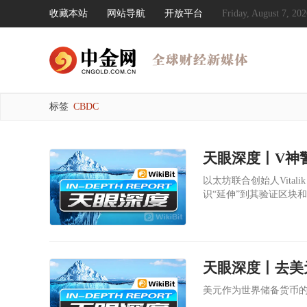
收藏本站
网站导航
开放平台
Friday, August 7, 
标签
CBDC
天眼深度丨V神
以太坊联合创始人Vital
识“延伸”到其验证区块
天眼深度丨去美
美元作为世界储备货币