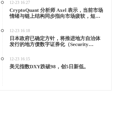
12-23 16:27
负责维持引擎运转时，局面就变得复杂
CryptoQuant 分析师 Axel 表示，当前市场
了。 Marc 称，相当一部分“创始”人才和
情绪与链上结构同步指向市场疲软，短期
最具战略性的开发者现在都在 DAO 生态系
持有者已处于浮亏状态，且所有关键的近
统中独立工作。这是 Aave 能够持续交付、
期支撑位均已转变为阻力位。
妥善管理风险，并在多个周期中不断扩大
12-23 16:18
市场份额的重要原因。如果价值从结构上
日本政府已确定方针，将推进地方自治体
从 DAO 转移到私营实体，将失去关键人
发行的地方债数字证券化（Security
才，并削弱使 Aave 成功的生态系统。 此
Token）。政府计划在 2026 年的通常国会
外，他还表示人们常常存在一种误解，认
提交相关法案，并将于本月内根据自治体
为服务提供商在“榨取”价值。事实恰恰相
12-23 16:15
需求确定具体对策方针。 专家指出，基于
反：服务提供商与代币利益高度一致，而
美元指数DXY跌破98，创5日新低。
区块链技术的数字地方债可实现无中介快
且，相较于所维护和创造的价值，维持
速发行与结算，并能实时掌握投资者信
Aave DAO 专业执行的成本相对较低。
息。这种模式可结合金钱回报、非金钱特
典和社会贡献等多种回报形式，有望作为
个人直接融资工具发挥作用。