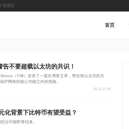
2026 星期五
首页
警告不要超载以太坊的共识！
ik Buterin（V神）发表了一篇长博客文章，警告将以太坊的共
和保护网络的核心功能之外的危险。
05-22 15:50
元化背景下比特币有望受益？
的统治可能即将结束。