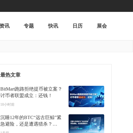
资讯
专题
快讯
日历
展会
最热文章
BitMart跑路拒绝提币被立案？
讨币者联盟成立：还钱！
18小时前
沉睡12年的BTC“远古巨鲸”紧
急避险，还是遭遇猎杀？
Coldcard漏洞真相：你的私钥