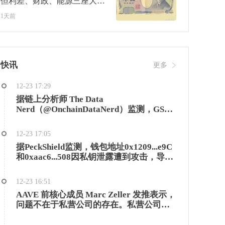
但利差、财政、能源三座大山
还在，日元能撑多久？
1天前
快讯
更多
12-23 17:29
据链上分析师 The Data
Nerd（@OnchainDataNerd）监测，GSR
在过去两天内向DBS银行转移了总计4400
枚ETH，价值约1320万美元，其中包括最
12-23 17:05
近一笔2000枚ETH（约593万美元）的转
据PeckShield监测，钱包地址0x1209...e9C
账。
和0xaac6...508因私钥泄露遭到攻击，导致
约230万美元的USDT被盗。攻击者随后将
这些USDT兑换成757.6枚ETH，并通过
12-23 16:51
Tornado Cash进行资金洗白。
AAVE 前核心成员 Marc Zeller 发推表示，
问题不在于私营公司的存在。私营公司理
应开发产品。问题在于，当私营机构单方
面控制着店面和招牌，而 DAO 生态系统却