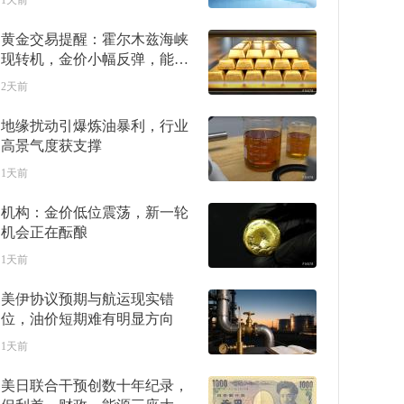
1天前
正被AI暴力破解
黄金交易提醒：霍尔木兹海峡
现转机，金价小幅反弹，能否
借就业数据再上新台阶？
2天前
地缘扰动引爆炼油暴利，行业
高景气度获支撑
1天前
机构：金价低位震荡，新一轮
机会正在酝酿
1天前
美伊协议预期与航运现实错
位，油价短期难有明显方向
1天前
美日联合干预创数十年纪录，