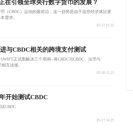
正在引领全球央行数字货币的发展？
币（CBDC）运动的最前沿，这一趋势是由于这些经济体比更
基本需求。
05-27 11:32
推进与CBDC相关的跨境支付测试
WIFT正试图解决三个用例--将CBDC与CBDC、法币与
法币相互连接。
05-20 11:25
3年开始测试CBDC
试CBDC
05-17 14:25