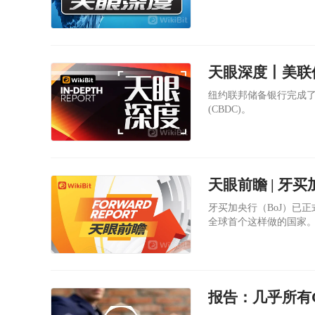
天眼深度丨美联
纽约联邦储备银行完成了 P
(CBDC)。
天眼前瞻 | 牙
牙买加央行（BoJ）已
全球首个这样做的国家
报告：几乎所有G