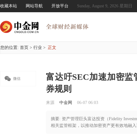
收藏本站
网站导航
开放平台
Sunday, August 9, 2026 星期日
您的位置:
首页
>
行业
>
正文
富达吁SEC加速加密监

微信
券规则
来源
中金网
06-07 06:03
摘要: 资产管理巨头富达投资（Fidelity In
相关监管框架，以推动加密资产更有效地融入