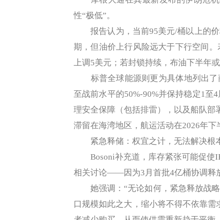
性“极低”。
报告认为，当前95美元/桶以上的价
期，但油价上行风险远大于下行空间。若
上调5美元；若封锁持续，布油下半年或冲
标普全球能源则更为具体地列出了商
至战前水平的50%-90%并保持稳定1
理安全保障（包括排雷），以及船队部署
滞留在海湾地区，航运活动在2026年
紧急释储：权宜之计，无法解决根
Bosoni补充道，库存紧张可能促使
相关讨论——因为3月首批4亿桶协调释
她强调：“无论如何，紧急释放战略
口规模如此之大，缩小将不得不依靠需求
者减少购买，从而使供需重新趋于平衡