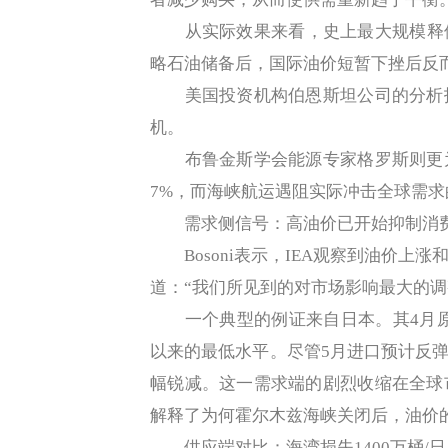
从实际效果来看，史上最大规模释储未
略石油储备后，国际油价短暂下挫后反而
美国投资机构伯恩斯坦公司的分析报
机。
布鲁金斯学会能源专家格罗斯则更为
7%，而海峡航运遇阻实际冲击全球需求的
需求侧信号：高油价已开始抑制消
Bosoni表示，IEA观察到油价上
道：“我们所见到的对市场影响最大的调
一个典型的例证来自日本。其4月原油进
以来的最低水平。尽管5月进口预计反弹
幅锐减。这一需求端的剧烈收缩在全球
解释了为何霍尔木兹海峡关闭后，油价
供应端对比：海湾损失1400万桶/日