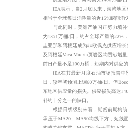
IEA表示，自2月底以来，海湾地区产
相当于全球每日消耗量的近15%瞬间消
与此同时，美洲产油国正努力填补缺口
为1351万桶/日，约占全球产量的22%
圭亚那和阿根廷成为非欧佩克供应增长的
及阿根廷Vaca Muerta页岩区均
前日产量不足100万桶，短期内对供应
IEA在其最新月度石油市场报告中预测
日，较年初预测上调60万桶/日。但Bo
东地区供应量的损失。供应损失高达14
补约十分之一的缺口。
根据日线级别来看，期货前期构筑119.
承压于MA20、MA50均线下方，短线面临
构成关键支撑。MACD运行于零轴下方，