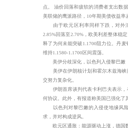
点。 油价回落和疲软的消费者支出数据
美联储的鹰派路径，10年期美债收益率从4
由于欧元区利率同样下跌，对外汇掉
2.85%回落至2.70%，欧美利差整
释了为何未能突破1.1700阻力位。
维持1.1580-1.1700区间震荡。
美伊分歧深化，以色列入侵黎巴嫩
美伊在伊朗核计划和霍尔木兹海峡问
交努力复杂化。
伊朗首席谈判代表卡利巴夫表示，在
何协议。此外，有报道称美国已强化了
以色列对黎巴嫩的入侵使地缘风险
求，并对构成逆风。
欧元区通胀：能源驱动上涨，德国数