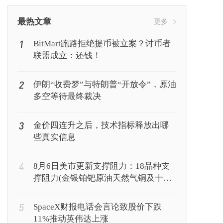
挖矿
Web3
行情
最热文章
更多
1
BitMart跑路拒绝提币被立案？讨币者
联盟成立：还钱！
2
伊朗“收费梦”与特朗普“开放令”，原油
多空等待最终裁决
3
金价四连升之后，技术指标释放出哪
些真实信息
4
8月6日美市更新支撑阻力：18品种支
撑阻力(金银铂钯原油天然气铜及十大
货币对)
5
SpaceX财报电话会言论致股价下跌
11%推动英伟达上涨