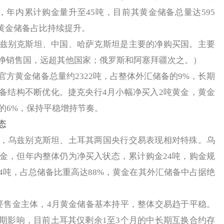
，年内累计购金量升至45吨，目前其黄金储备总量达595
，黄金储备占比持续提升。
别克斯坦、中国、哈萨克斯坦是主要的净购买国。主要
净销售国，远超其他国家；俄罗斯和阿塞拜疆次之。）
方黄金储备总量约2322吨，占整体外汇储备的9%，长期
备结构不断优化。捷克央行4月小幅净买入2吨黄金，黄金
的6%，保持平稳增持节奏。
态
乌兹别克斯坦、土耳其两国央行交易表现相对特殊。乌
黄金，但年内整体仍为净买入状态，累计购金24吨，购金规
4吨，占总储备比重高达88%，黄金在其外汇储备中占据绝
售金主体，4月黄金储备基本持平，整体交易趋于平稳。
期影响，目前土耳其仅剩余1至3个月的中长期互换合约存