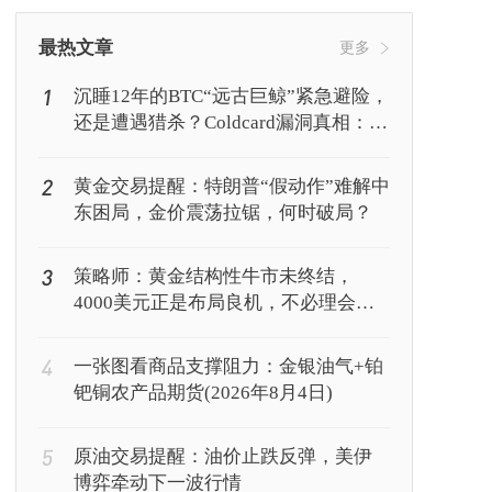
挖矿
Web3
行情
最热文章
更多
1
沉睡12年的BTC“远古巨鲸”紧急避险，
还是遭遇猎杀？Coldcard漏洞真相：你
的私钥正被AI暴力破解
2
黄金交易提醒：特朗普“假动作”难解中
东困局，金价震荡拉锯，何时破局？
3
策略师：黄金结构性牛市未终结，
4000美元正是布局良机，不必理会美
联储鹰派表态
4
一张图看商品支撑阻力：金银油气+铂
钯铜农产品期货(2026年8月4日)
5
原油交易提醒：油价止跌反弹，美伊
博弈牵动下一波行情