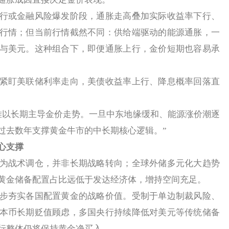
或金融风险爆发阶段，通胀走高叠加实际收益率下行、
行情；但当前行情截然不同：供给端驱动的能源通胀，一
与美元。这种组合下，即便通胀上行，金价短期也容易承
盯美联储利率走向，美债收益率上行、降息概率回落直
以长期主导金价走势。一旦中东地缘缓和、能源涨价潮逐
过去数年支撑黄金牛市的中长期核心逻辑。”
心支撑
战术调仓，并非长期战略转向；全球外储多元化大趋势
黄金储备配置占比远低于发达经济体，增持空间充足。
夯实各国配置黄金的战略价值。受制于单边制裁风险、
本币长期贬值顾虑，多国央行持续降低对美元等传统储备
行整体仍将保持黄金净买入。