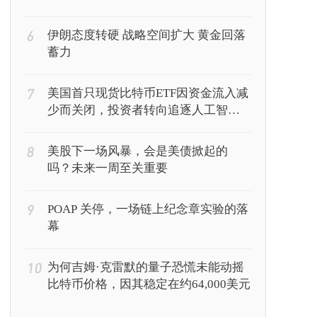
6
伊朗态度转硬 战略空间扩大 黄金回落
蓄力
7
美国首只现货比特币ETF因资金流入减
少而关闭，投资者转向追逐人工智能
回报
8
美股下一场风暴，会是美债掀起的
吗？未来一周至关重要
9
POAP 关停，一场链上纪念章实验的落
幕
10
为何吉姆·克雷默的量子恐慌未能动摇
比特币价格，因其稳定在约64,000美元