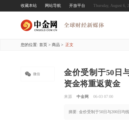
收藏本站
网站导航
开放平台
Thursday, August 6
您的位置:
首页
>
商品
>
正文
金价受制于50日

微信
资金将重返黄金
来源
中金网
06-03 07:00
摘要: 金价受制于50日与200