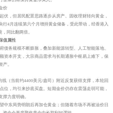
金价
伏，但居民配置思路逐步从房产、固收理财转向黄金，
央行4月连续第六个月增持黄金储备，受此带动，经香港入
6吨，同比翻两倍。
保值属性
债务规模不断膨胀，叠加新能源转型、人工智能落地、
额资本开支，大宗商品需求与长期通胀中枢易上难下，保
资产。
线（当前约4400美元/盎司）附近反复获得支撑，本轮回
点位，均引来抄底买盘。短期金价仍存在震荡走弱可能，
支撑力度明确。
中东局势明朗后再加仓黄金；但随着市场不再被油价日
，资金会再度聚焦黄金中长期利好逻辑。