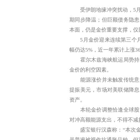
受伊朗地缘冲突扰动，5月
期同步降温；但巨额债务隐患
本面，仍是金价重要支撑，仅
5月金价迎来连续第三个月收
幅仍达5%，近一年累计上涨3
霍尔木兹海峡航运局势持续
金价的利空因素。
能源涨价并未触发传统意义
提振美元，市场对美联储降息
资产。
本轮金价调整恰逢全球股市
对冲高额能源支出，不得不减
盛宝银行汉森称：“本次金
虽普遍被视作抗通胀品种，但