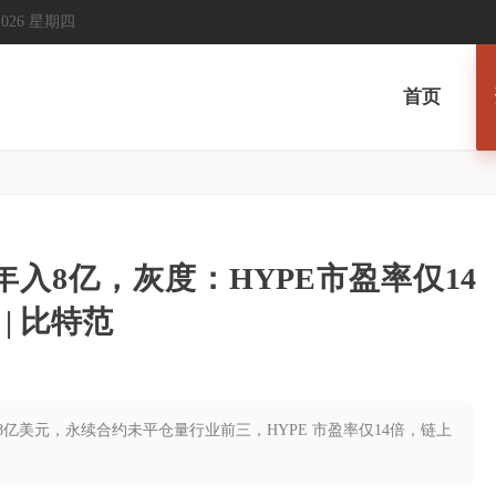
, 2026 星期四
首页
年入8亿，灰度：HYPE市盈率仅14
| 比特范
投却年入8亿美元，永续合约未平仓量行业前三，HYPE 市盈率仅14倍，链上