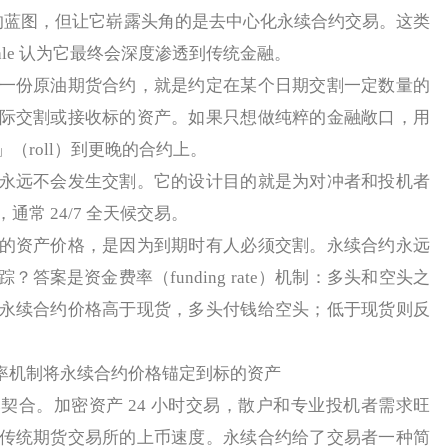
有更大的蓝图，但让它崭露头角的是去中心化永续合约交易。这类
cale 认为它最终会深度渗透到传统金融。
份原油期货合约，就是约定在某个日期交割一定数量的
际交割或接收标的资产。如果只想做纯粹的金融敞口，用
（roll）到更晚的合约上。
远不会发生交割。它的设计目的就是为对冲者和投机者
常 24/7 全天候交易。
资产价格，是因为到期时有人必须交割。永续合约永远
答案是资金费率（funding rate）机制：多头和空头之
永续合约价格高于现货，多头付钱给空头；低于现货则反
金费率机制将永续合约价格锚定到标的资产
。加密资产 24 小时交易，散户和专业投机者需求旺
传统期货交易所的上币速度。永续合约给了交易者一种简