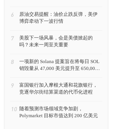
6
原油交易提醒：油价止跌反弹，美伊
博弈牵动下一波行情
7
美股下一场风暴，会是美债掀起的
吗？未来一周至关重要
8
一项新的 Solana 提案旨在将每日 SOL
销毁量从 47,000 美元提升至 650,000
美元
9
富国银行加入摩根大通和花旗银行，
竞逐华尔街结算渠道的代币化进程
10
随着预测市场领域竞争加剧，
Polymarket 目标市值达到 200 亿美元