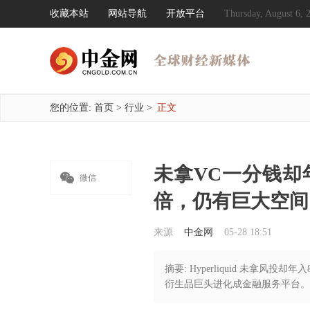
收藏本站
网站导航
开放平台
Thursday, August 6
您的位置:
首页
>
行业
>
正文
未拿VC一分钱却

微信
倍，仍有巨大空间 
来源
中金网
05-28 18:51
摘要: Hyperliquid 未拿风
衍生品巨头进化成金融服务平台。