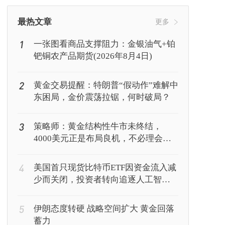
挖矿
Web3
行情
最热文章
更多
1
一张图看商品支撑阻力：金银油气+铂
钯铜农产品期货(2026年8月4日)
2
黄金交易提醒：特朗普“假动作”难解中
东困局，金价震荡拉锯，何时破局？
3
策略师：黄金结构性牛市未终结，
4000美元正是布局良机，不必理会美
联储鹰派表态
4
美国首只现货比特币ETF因资金流入减
少而关闭，投资者转向追逐人工智能
回报
5
伊朗态度转硬 战略空间扩大 黄金回落
蓄力