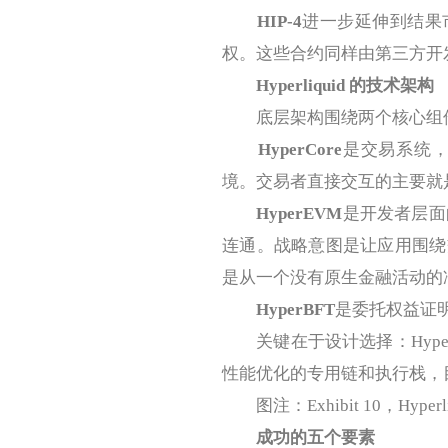
HIP-4
进一步延伸到结果市场
权。这些合约同样由第三方开发者
Hyperliquid 的技术架构
底层架构围绕两个核心组
HyperCore
是交易系统
境。交易者直接交互的主要就
HyperEVM
是开发者层面的环
连通。战略意图是让应用围绕
是从一个没有原生金融活动的
HyperBFT
是委托权益证明（d
关键在于设计选择：Hyper
性能优化的专用链和执行栈，
图注：Exhibit 10，Hype
成功的五个要素