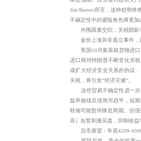
Jim Barnes所言，这种
不确定性中的避险角色将更加
外围因素交织：关税阴影与
金价上涨并非孤立事件，还
美国10月集装箱货物进口量同比
进口商对特朗普不断变化关税
成扩大经济安全关系的协议，
关税，将引发“经济灾难”。
这些贸易不确定性进一步放
益率曲线呈现熊市趋平，短期
联储可能暂停降息周期。但强劲
高）短暂刺激买盘，抑制收益
后市展望：年底4200-4300
展望后市，黄金的前景一片光明