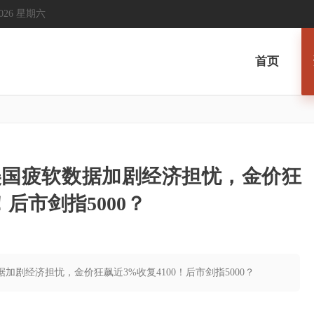
, 2026 星期六
首页
美国疲软数据加剧经济担忧，金价狂
！后市剑指5000？
加剧经济担忧，金价狂飙近3%收复4100！后市剑指5000？