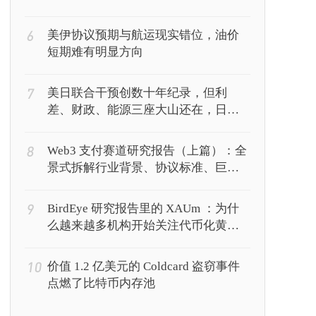
6
美伊协议预期与航运现实错位，油价
短期难有明显方向
7
美日联合干预创数十年纪录，但利
差、财政、能源三座大山还在，日元
能撑多久？
8
Web3 支付赛道研究报告（上篇）：全
景式拆解行业背景、协议标准、巨头
卡位与全球监管博弈
9
BirdEye 研究报告里的 XAUm ：为什
么越来越多机构开始关注代币化黄
金？
10
价值 1.2 亿美元的 Coldcard 盗窃事件
点燃了比特币内存池