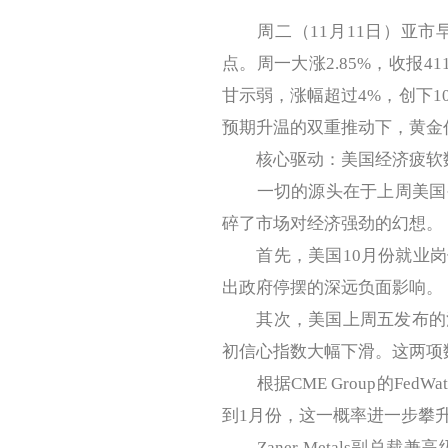
周二（11月11日）亚市早
点。周一大涨2.85%，收报4
甘示弱，涨幅超过4%，创下1
预期升温的双重推动下，黄金
核心驱动：美国经济疲软数
一切的源头在于上周美国公
碎了市场对经济强劲的幻想。
首先，美国10月份就业岗
出政府停摆的深远负面影响。
其次，美国上周五发布的消
初信心指数大幅下滑。这两项
根据CME Group的Fed
到1月份，这一概率进一步攀升
Zaner Metals副总裁兼