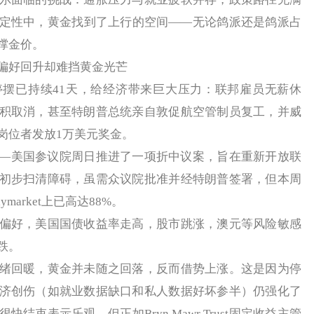
定性中，黄金找到了上行的空间——无论鸽派还是鸽派占
撑金价。
好回升却难挡黄金光芒
已持续41天，给经济带来巨大压力：联邦雇员无薪休
积取消，甚至特朗普总统亲自敦促航空管制员复工，并威
岗位者发放1万美元奖金。
美国参议院周日推进了一项折中议案，旨在重新开放联
初步扫清障碍，虽需众议院批准并经特朗普签署，但本周
market上已高达88%。
好，美国国债收益率走高，股市跳涨，澳元等风险敏感
跌。
回暖，黄金并未随之回落，反而借势上涨。这是因为停
济创伤（如就业数据缺口和私人数据好坏参半）仍强化了
结束表示乐观，但正如Bryn Mawr Trust固定收益主管