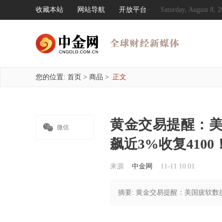
收藏本站
网站导航
开放平台
Saturday, August 8
您的位置:
首页
>
商品
>
正文
黄金交易提醒：

微信
飙近3%收复4100
来源
中金网
11-11 10:01
摘要: 黄金交易提醒：美国疲软数据