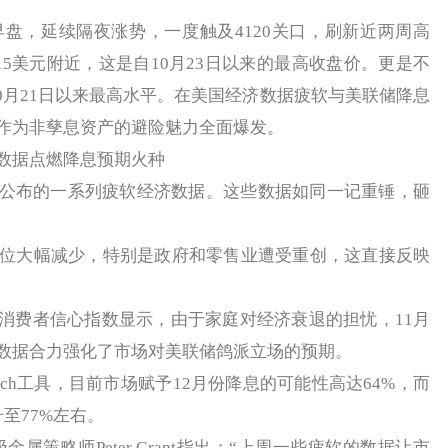
盘，延续隔夜涨势，一度触及4120关口，刷新近两周高
115美元附近，这是自10月23日以来的最高收盘价。更是不
0月21日以来最高水平。在美国经济数据疲软与美联储降息
作为非孳息资产的避险魅力全面爆发。
据点燃降息预期火种
布的一系列疲软经济数据。这些数据如同一记重锤，砸
位大幅减少，特别是政府和零售业遭受重创，这直接反映
费者信心指数显示，由于家庭对经济衰退的担忧，11月
数据合力强化了市场对美联储鸽派立场的预期。
Watch工具，目前市场赋予12月份降息的可能性高达64%，而
至77%左右。
高级金属策略师Peter Grant指出：“上周一些疲软的数据让市