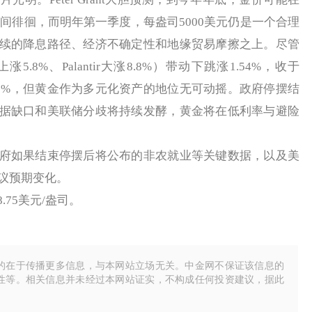
元之间徘徊，而明年第一季度，每盎司5000美元仍是一个合理
续的降息路径、经济不确定性和地缘贸易摩擦之上。尽管
.8%、Palantir大涨8.8%）带动下跳涨1.54%，收于
2.27%，但黄金作为多元化资产的地位无可动摇。政府停摆结
据缺口和美联储分歧将持续发酵，黄金将在低利率与避险
如果结束停摆后将公布的非农就业等关键数据，以及美
会议预期变化。
.75美元/盎司。
的在于传播更多信息，与本网站立场无关。中金网不保证该信息的
性等。相关信息并未经过本网站证实，不构成任何投资建议，据此