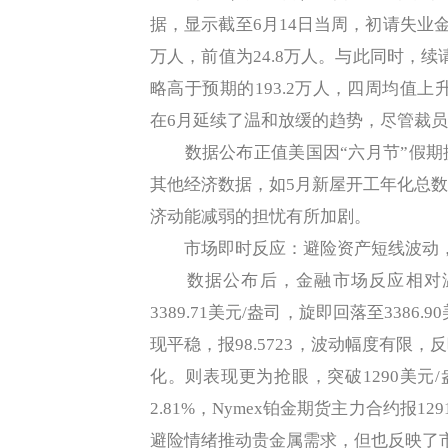
据，显示截至6月14日当周，初请失业金人
万人，前值为24.8万人。与此同时，续请
略高于预期的193.2万人，四周均值上
在6月延续了温和放缓的趋势，尽管裁
数据公布正值美国因“六月节”假期
其他经济数据，如5月新屋开工年化总数创
济动能减弱的担忧有所加剧。
市场即时反应：避险资产短线波动
数据公布后，金融市场反应相对温
3389.71美元/盎司，旋即回落至338
现平稳，报98.5723，波动幅度有限
化。则表现更为抢眼，突破1290美元/
2.81%，Nymex铂金期货主力合约报12
避险情绪推动贵金属需求，但也反映了