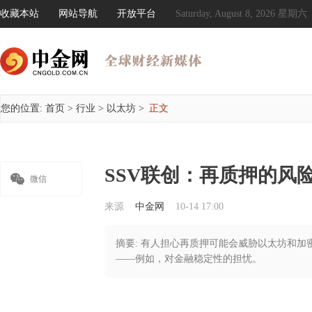
收藏本站
网站导航
开放平台
Saturday, August 8, 2026 星期六
您的位置:
首页
>
行业
>
以太坊
>
正文
SSV联创：再质押的风

微信
来源
中金网
10-14 17:00
摘要: 有人担心再质押可能会威胁以太坊和
——例如，对金融稳定性的担忧。