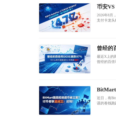
​2026
支付卡龙头R
美元。同时
天上午已经
​最近X上的两
曾经的百倍币
（现在最低
近170万
商DWF La
​近日，有B
谋的卷钱跑