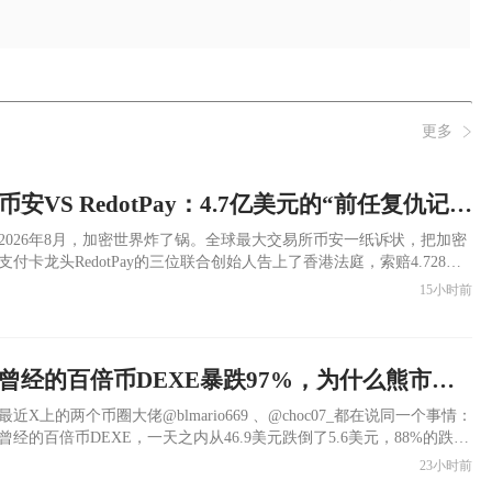
更多
币安VS RedotPay：4.7亿美元的“前任复仇记”——在加密世界里，“用户到底属于谁”？
​2026年8月，加密世界炸了锅。全球最大交易所币安一纸诉状，把加密
支付卡龙头RedotPay的三位联合创始人告上了香港法庭，索赔4.728亿
美元。同时在新加坡对RedotPay关联方提起了另一起诉讼，听证会在今
15小时前
天上午已经结束。
曾经的百倍币DEXE暴跌97%，为什么熊市里暴涨的小币种是陷阱？
​最近X上的两个币圈大佬@blmario669 、@choc07_都在说同一个事情：
曾经的百倍币DEXE，一天之内从46.9美元跌倒了5.6美元，88%的跌幅
（现在最低跌到了1.5美元，跌幅97%），有大户在这过程中亏损了将
23小时前
近170万美金，RMB一千多万元。而这次DEXE暴跌的矛头指向了做市