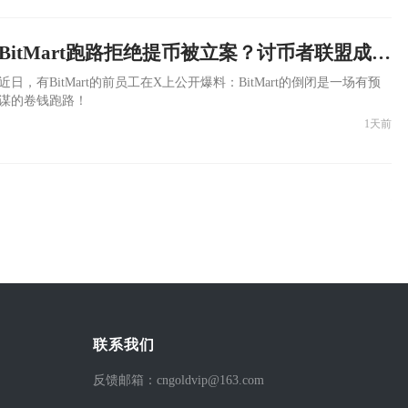
商DWF Labs 利用 Ceffu MirrorX 机制绕过链上监控完成砸盘。
BitMart跑路拒绝提币被立案？讨币者联盟成立：还钱！
​近日，有BitMart的前员工在X上公开爆料：BitMart的倒闭是一场有预
谋的卷钱跑路！
1天前
联系我们
反馈邮箱：cngoldvip@163.com