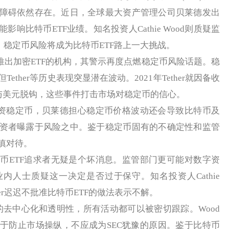
障碍依然存在。近日，全球最大资产管理公司贝莱德发出
响比特币ETF业绩。知名投资人Cathie Wood则质疑监
。稳定币风险将成为比特币ETF路上一大挑战。
出加密ETF的机构，其警示再度点燃稳定币风险话题。稳
ther等历史表现突显潜在波动。2021年Tether就因备收
度与美元脱钩，这些事件打击市场对稳定币的信心。
资稳定币，贝莱德担心稳定币价格波动还会导致比特币及
资者曝露于风险之中。鉴于稳定币固有的不确定性和监管
慎对待。
ETF追求者无疑是个坏消息。监管部门更可能对数字资
内人士质疑这一决定是否过于保守。知名投资人Cathie
ensler迟迟不批准比特币ETF的做法表示不解。
去中心化和透明性，所有活动都可以被密切跟踪。Wood
于防止市场操纵，不应成为SEC犹豫的原因。鉴于比特币