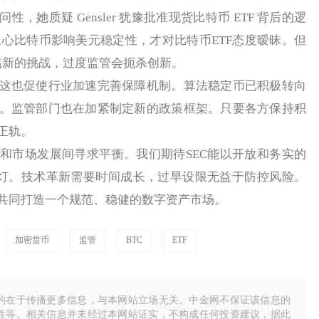
，她质疑 Gensler 犹豫批准现货比特币 ETF 背后的逻
可能担心比特币影响美元稳定性，才对比特币ETF态度暧昧。但
临新的挑战，过度监管会扼杀创新。
也促使行业加速完善保障机制。算法稳定币已积极转向
。监管部门也在加紧制定新的政策框架。只要各方保持积
正轨。
市场发展间寻求平衡。我们期待SEC能以开放和务实的
绿灯。技术革新需要时间成长，过早设限无益于防控风险。
共同打造一个规范、稳健的数字资产市场。
加密货币
监管
BTC
ETF
的在于传播更多信息，与本网站立场无关。中金网不保证该信息的
性等。相关信息并未经过本网站证实，不构成任何投资建议，据此