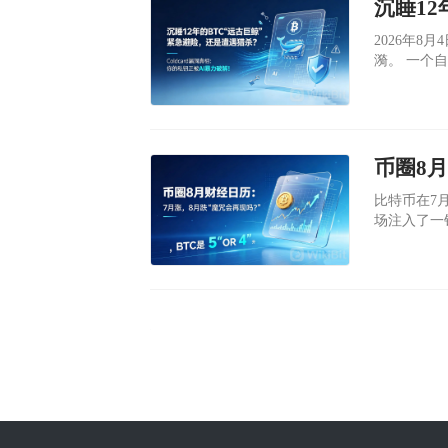
​2026年
漪。 一个自2013年起便如死寂般的比特币地址：18TExP，突然动了起
来。500
个钱包沉睡
​比特币在7
场注入了一
久的“魔咒