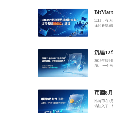
​近日，有B
谋的卷钱跑
​2026年
漪。 一个自2013年起便如死寂般的比特币地址：18TExP，突然动了起
来。500
个钱包沉睡
​比特币在7
场注入了一
久的“魔咒