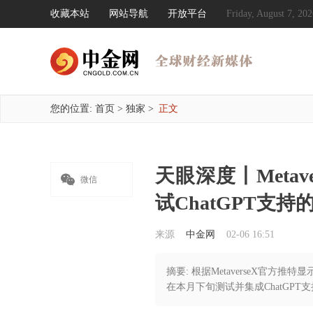
收藏本站
网站导航
开放平台
Friday, August 7, 
您的位置:
首页
>
独家
>
正文
天眼深度丨Metav

微信
试ChatGPT支持
来源
中金网
02-06 16:51
摘要: 根据MetaverseX官方推特
在本月下旬测试并集成ChatGPT支持