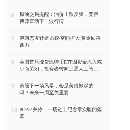
6
原油交易提醒：油价止跌反弹，美伊
博弈牵动下一波行情
7
伊朗态度转硬 战略空间扩大 黄金回落
蓄力
8
美国首只现货比特币ETF因资金流入减
少而关闭，投资者转向追逐人工智能
回报
9
美股下一场风暴，会是美债掀起的
吗？未来一周至关重要
10
POAP 关停，一场链上纪念章实验的落
幕