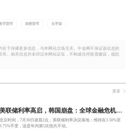
数字货币
加密货币
元宇宙
的在于传播更多信息，与本网站立场无关。中金网不保证该信息的
性等。相关信息并未经过本网站证实，不构成任何投资建议，据此
更多
美联储利率高启，韩国崩盘：全球金融危机已经开始，币圈还要继续大跌！
​北京时间，7月30日凌晨2点，美联储利率决议落地：维持在3.50%至
3.75%不变，这是年内第5次按兵不动。