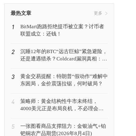
挖矿
Web3
行情
最热文章
更多
1
BitMart跑路拒绝提币被立案？讨币者
联盟成立：还钱！
2
沉睡12年的BTC“远古巨鲸”紧急避险，
还是遭遇猎杀？Coldcard漏洞真相：你
的私钥正被AI暴力破解
3
黄金交易提醒：特朗普“假动作”难解中
东困局，金价震荡拉锯，何时破局？
4
策略师：黄金结构性牛市未终结，
4000美元正是布局良机，不必理会美
联储鹰派表态
5
一张图看商品支撑阻力：金银油气+铂
钯铜农产品期货(2026年8月4日)