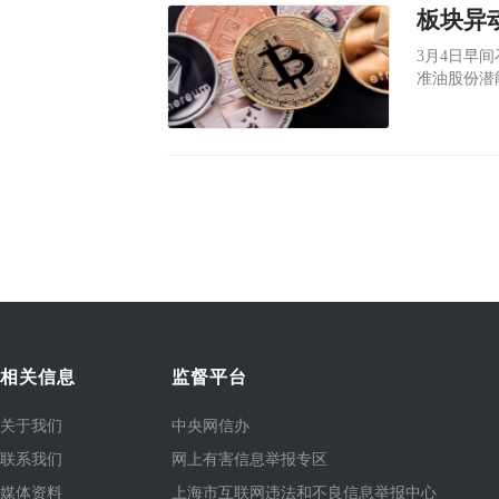
板块异
3月4日早
准油股份潜
地时间3日
击，阿萨德空
相关信息
监督平台
关于我们
中央网信办
联系我们
网上有害信息举报专区
媒体资料
上海市互联网违法和不良信息举报中心