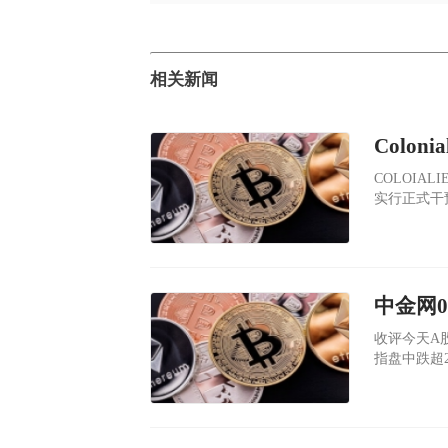
相关新闻
Colon
COLOIA
实行正式干预
下线后，整
收评今天A
指盘中跌超
看，截至收盘