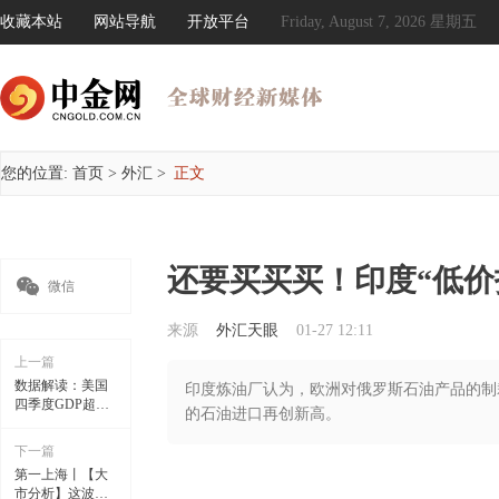
收藏本站
网站导航
开放平台
Friday, August 7, 2026 星期五
您的位置:
首页
>
外汇
>
正文
还要买买买！印度“低价

微信
来源
外汇天眼
01-27 12:11
上一篇
数据解读：美国
印度炼油厂认为，欧洲对俄罗斯石油产品的制
四季度GDP超预
的石油进口再创新高。
期增长，但这可
能是“最后一
下一篇
份”好数据？ 吴小
第一上海丨【大
辣 1
市分析】这波上