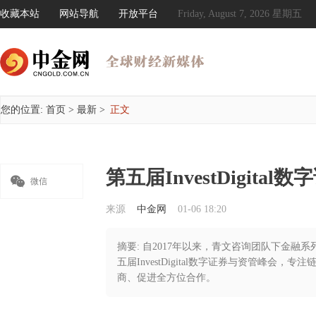
收藏本站
网站导航
开放平台
Friday, August 7, 2026 星期五
您的位置:
首页
>
最新
>
正文
第五届InvestDigita

微信
来源
中金网
01-06 18:20
摘要: 自2017年以来，青文咨询团队下金
五届InvestDigital数字证券与资管峰
商、促进全方位合作。