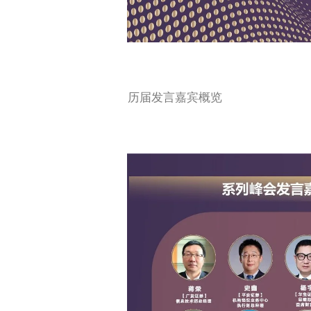
历届发言嘉宾概览