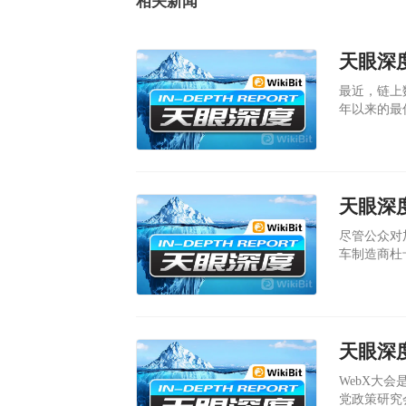
相关新闻
天眼深度
最近，链上数
年以来的最
天眼深度
尽管公众对
车制造商杜
天眼深
WebX大
党政策研究