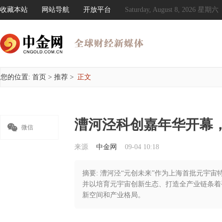
收藏本站
网站导航
开放平台
Saturday, August 8, 2026 星期六
您的位置:
首页
>
推荐
>
正文
漕河泾科创嘉年华开幕

微信
来源
中金网
09-04 10:18
摘要: 漕河泾“元创未来”作为上海首批元宇
并以培育元宇宙创新生态、打造全产业链条着
新空间和产业格局。