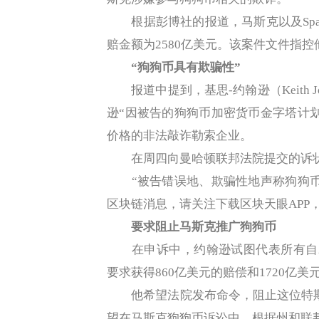
根据彭博社的报道，马斯克以及Spa
赔金额为2580亿美元。该案件文件指控
“狗狗币具有欺骗性”
报道中提到，基思-约翰逊（Keith 
逊“因被告的狗狗币加密货币金字塔计
价格的非法敲诈勒索企业。
在周四向曼哈顿联邦法院提交的诉状
“被告错误地、欺骗性地声称狗狗币
区块链消息，请关注下载区块天眼APP
要求阻止马斯克推广
狗狗币
在申诉中，约翰逊试图代表所有自20
要求获得860亿美元的赔偿和1720亿
他希望法院发布命令，阻止这位特斯拉
望在马斯克狗狗币诉讼中，根据州和联