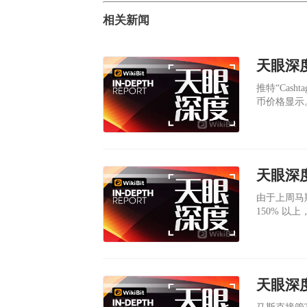
相关新闻
推特“Cas
币价格显示
天眼深
由于上周马斯
150% 