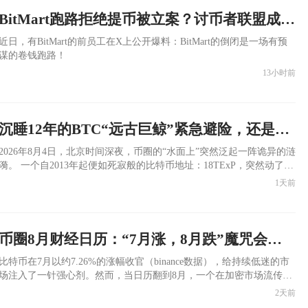
BitMart跑路拒绝提币被立案？讨币者联盟成立：还钱！
​近日，有BitMart的前员工在X上公开爆料：BitMart的倒闭是一场有预
谋的卷钱跑路！
13小时前
沉睡12年的BTC“远古巨鲸”紧急避险，还是遭遇猎杀？Coldcard漏洞真相：你的私钥正被AI暴力破解
​2026年8月4日，北京时间深夜，币圈的“水面上”突然泛起一阵诡异的涟
 一个自2013年起便如死寂般的比特币地址：18TExP，突然动了起
来。500枚比特币（价值约3130万美元）在区块确认的瞬间被转移。这
1天前
个钱包沉睡了整整12年8个月，甚至比以太坊的诞生还要古老。
币圈8月财经日历：“7月涨，8月跌”魔咒会再现吗？BTC是“5”OR“4”开头？
​比特币在7月以约7.26%的涨幅收官（binance数据），给持续低迷的市
场注入了一针强心剂。然而，当日历翻到8月，一个在加密市场流传已
久的“魔咒”开始浮现——8月，是比特币历史上表现最差的月份之一。
2天前