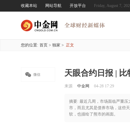
收藏本站
网站导航
开放平台
Friday, August 7, 
您的位置:
首页
>
独家
>
正文
天眼合约日报 | 

微信
来源
中金网
04-28 17:29
摘要: 最近几周，市场面临严重压
市，而且尤其是债券市场，这些天
软，也描绘了熊市的画面。