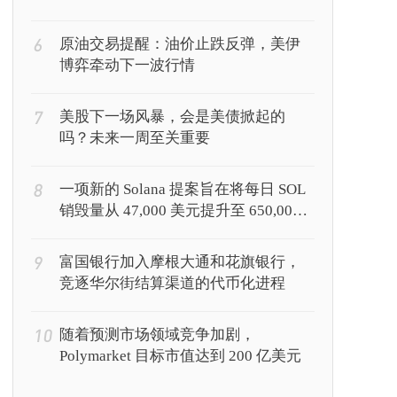
6
原油交易提醒：油价止跌反弹，美伊
博弈牵动下一波行情
7
美股下一场风暴，会是美债掀起的
吗？未来一周至关重要
8
一项新的 Solana 提案旨在将每日 SOL
销毁量从 47,000 美元提升至 650,000
美元
9
富国银行加入摩根大通和花旗银行，
竞逐华尔街结算渠道的代币化进程
10
随着预测市场领域竞争加剧，
Polymarket 目标市值达到 200 亿美元