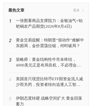
挖矿
Web3
行情
最热文章
更多
1
一张图看商品支撑阻力：金银油气+铂
钯铜农产品期货(2026年8月4日)
2
黄金交易提醒：特朗普“假动作”难解中
东困局，金价震荡拉锯，何时破局？
3
策略师：黄金结构性牛市未终结，
4000美元正是布局良机，不必理会美
联储鹰派表态
4
美国首只现货比特币ETF因资金流入减
少而关闭，投资者转向追逐人工智能
回报
5
伊朗态度转硬 战略空间扩大 黄金回落
蓄力