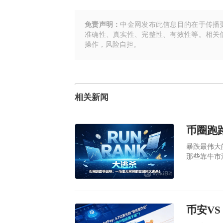
免责声明：
中金网发布此信息目的在于传播
准确性、真实性、完整性、有效性等。相关
操作，风险自担。
相关新闻
暴跌最伟大
那些靠牛市
关停的关停