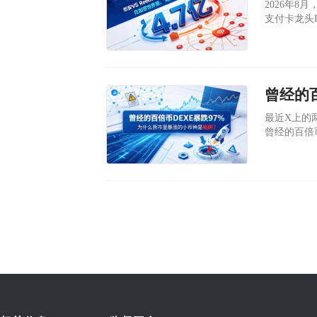
​2026
支付卡龙头R
美元。同时
天上午已经
​最近X上的两
曾经的百倍币
（现在最低
近170万
商DWF La