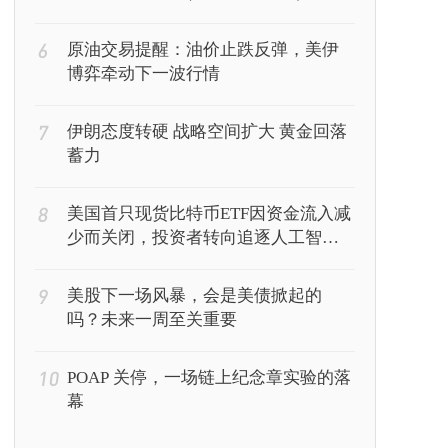
6
原油交易提醒：油价止跌反弹，美伊
博弈牵动下一波行情
7
伊朗态度转硬 战略空间扩大 黄金回落
蓄力
8
美国首只现货比特币ETF因资金流入减
少而关闭，投资者转向追逐人工智能
回报
9
美股下一场风暴，会是美债掀起的
吗？未来一周至关重要
10
POAP 关停，一场链上纪念章实验的落
幕