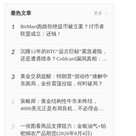
挖矿
Web3
行情
最热文章
更多
1
BitMart跑路拒绝提币被立案？讨币者
联盟成立：还钱！
2
沉睡12年的BTC“远古巨鲸”紧急避险，
还是遭遇猎杀？Coldcard漏洞真相：你
的私钥正被AI暴力破解
3
黄金交易提醒：特朗普“假动作”难解中
东困局，金价震荡拉锯，何时破局？
4
策略师：黄金结构性牛市未终结，
4000美元正是布局良机，不必理会美
联储鹰派表态
5
一张图看商品支撑阻力：金银油气+铂
钯铜农产品期货(2026年8月4日)