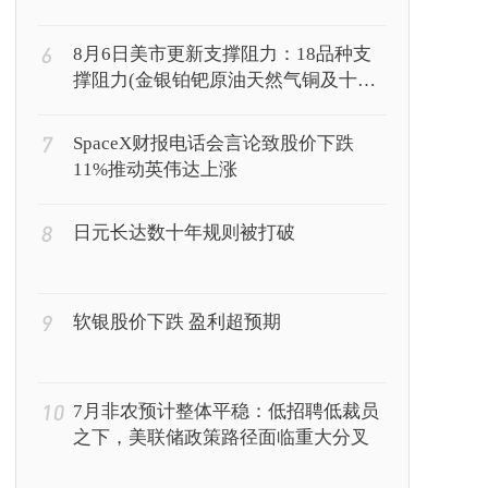
6
8月6日美市更新支撑阻力：18品种支
撑阻力(金银铂钯原油天然气铜及十大
货币对)
7
SpaceX财报电话会言论致股价下跌
11%推动英伟达上涨
8
日元长达数十年规则被打破
9
软银股价下跌 盈利超预期
10
7月非农预计整体平稳：低招聘低裁员
之下，美联储政策路径面临重大分叉