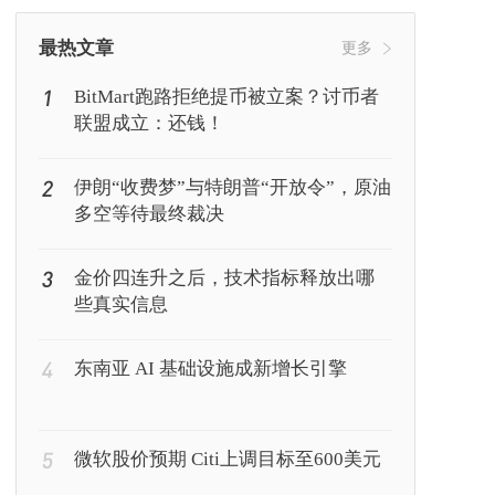
挖矿
Web3
行情
最热文章
更多
1
BitMart跑路拒绝提币被立案？讨币者
联盟成立：还钱！
2
伊朗“收费梦”与特朗普“开放令”，原油
多空等待最终裁决
3
金价四连升之后，技术指标释放出哪
些真实信息
4
东南亚 AI 基础设施成新增长引擎
5
微软股价预期 Citi上调目标至600美元