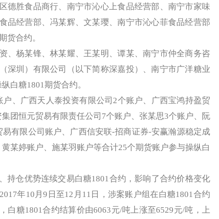
区德胜食品商行、南宁市沁心上食品经营部、南宁市家味
食品经营部、冯某辉、文某璎、南宁市沁心菲食品经营部
1期货合约。
、杨某锋、林某耀、王某明、谭某、南宁市仲全商务咨
（深圳）有限公司（以下简称深嘉投）、南宁市广洋糖业
纵白糖1801期货合约。
户、广西天人泰投资有限公司2个账户、广西宝鸿持盈贸
资集团恒元贸易有限责任公司7个账户、张某思3个账户、阮
贸易有限公司账户、广西信安联-招商证券-安赢瀚源稳定成
、黄某婷账户、施某羽账户等合计25个期货账户参与操纵白
仓优势连续交易白糖1801合约，影响了合约价格变化
17年10月9日至12月11日，涉案账户组在白糖1801合约
糖1801合约结算价由6063元/吨上涨至6529元/吨，上