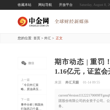
收藏本站
网站导航
开放平台
Saturday, August 8
您的位置:
首页
>
外汇
>
正文
期市动态 | 重

微信
1.16亿元，证监
上一篇
来源
外汇天眼
01-14 09:55
「今日外汇策
略」原油承压回
调，将测试80关
currentVersion1112221
口
下一篇
团股份有限公司的全资子公司。
事件分析 | 韩国央
务。
行加息25个基点