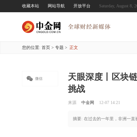
收藏本站
网站导航
开放平台
Saturday, August 8
您的位置:
首页
>
专题
>
正文
天眼深度丨区块

微信
挑战
来源
中金网
12-07 14:21
摘要: 在过去的一年里，非洲一