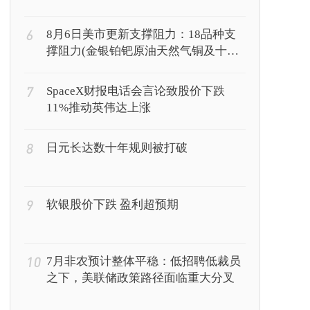
6
8月6日美市更新支撑阻力：18品种支
撑阻力(金银铂钯原油天然气铜及十大
货币对)
7
SpaceX财报电话会言论致股价下跌
11%推动英伟达上涨
8
日元长达数十年规则被打破
9
软银股价下跌 盈利超预期
10
7月非农预计整体平稳：低招聘低裁员
之下，美联储政策路径面临重大分叉