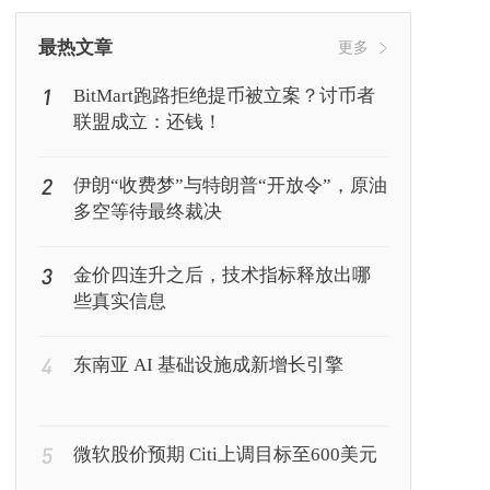
挖矿
Web3
行情
最热文章
更多
1
BitMart跑路拒绝提币被立案？讨币者
联盟成立：还钱！
2
伊朗“收费梦”与特朗普“开放令”，原油
多空等待最终裁决
3
金价四连升之后，技术指标释放出哪
些真实信息
4
东南亚 AI 基础设施成新增长引擎
5
微软股价预期 Citi上调目标至600美元