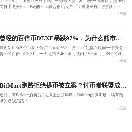
​2026年8月，加密世界炸了锅。全球最大交易所币安一纸诉状，把加密
支付卡龙头RedotPay的三位联合创始人告上了香港法庭，索赔4.728亿
美元。同时在新加坡对RedotPay关联方提起了另一起诉讼，听证会在今
1天前
天上午已经结束。
曾经的百倍币DEXE暴跌97%，为什么熊市里暴涨的小币种是陷阱？
​最近X上的两个币圈大佬@blmario669 、@choc07_都在说同一个事情：
曾经的百倍币DEXE，一天之内从46.9美元跌倒了5.6美元，88%的跌幅
（现在最低跌到了1.5美元，跌幅97%），有大户在这过程中亏损了将
1天前
近170万美金，RMB一千多万元。而这次DEXE暴跌的矛头指向了做市
商DWF Labs 利用 Ceffu MirrorX 机制绕过链上监控完成砸盘。
BitMart跑路拒绝提币被立案？讨币者联盟成立：还钱！
​近日，有BitMart的前员工在X上公开爆料：BitMart的倒闭是一场有预
谋的卷钱跑路！
2天前