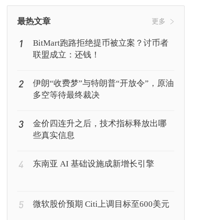
挖矿
Web3
行情
最热文章
更多
1
BitMart跑路拒绝提币被立案？讨币者
联盟成立：还钱！
2
伊朗“收费梦”与特朗普“开放令”，原油
多空等待最终裁决
3
金价四连升之后，技术指标释放出哪
些真实信息
4
东南亚 AI 基础设施成新增长引擎
5
微软股价预期 Citi上调目标至600美元