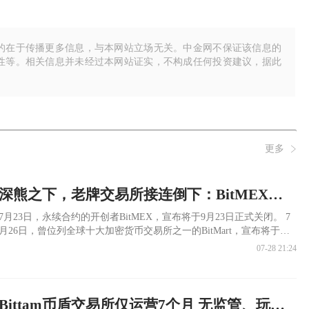
的在于传播更多信息，与本网站立场无关。中金网不保证该信息的
性等。相关信息并未经过本网站证实，不构成任何投资建议，据此
更多
深熊之下，老牌交易所接连倒下：BitMEX与BitMart关停背后的风险警示
7月23日，永续合约的开创者BitMEX，宣布将于9月23日正式关闭。 7
月26日，曾位列全球十大加密货币交易所之一的BitMart，宣布将于
2027年1月31日正式停止平台运营。 这两家交易所不是默默无名的小作
07-28 21:24
坊，一个运营11年，一个运营8年，都是跟随加密行业大爆发成长起来
的老牌交易所，可以说见证了行业的发展。
Bittam币盾交易所仅运营7个月 无监管、玩套路、不给出金封账户