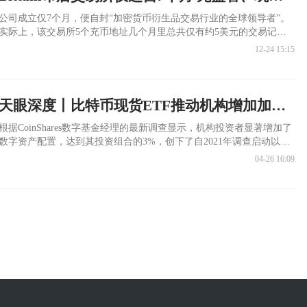
公司成立仅7个月，便自封“加密货币衍生品交易行业的全球领导者”。
实际上，该交易所5个充币地址几个月里总共仅有约5美元的交易记
录。 Bittam无监管、玩套路，正如用户评价：“平台各种耍心眼，玩插
12-24 15:15
针，挣钱不给，最后直接封后台，这是一家纯坑人黑平台。”
天眼深度丨比特币现货ETF推动机构增加加密货币配置？
根据CoinShares数字基金经理的最新调查显示，机构投资者显著增加了
数字资产配置，达到其投资组合的3%，创下了自2021年调查启动以来
的新高。
04-26 16:09