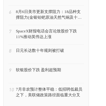
6
8月6日美市更新支撑阻力：18品种支
撑阻力(金银铂钯原油天然气铜及十大
货币对)
7
SpaceX财报电话会言论致股价下跌
11%推动英伟达上涨
8
日元长达数十年规则被打破
9
软银股价下跌 盈利超预期
10
7月非农预计整体平稳：低招聘低裁员
之下，美联储政策路径面临重大分叉