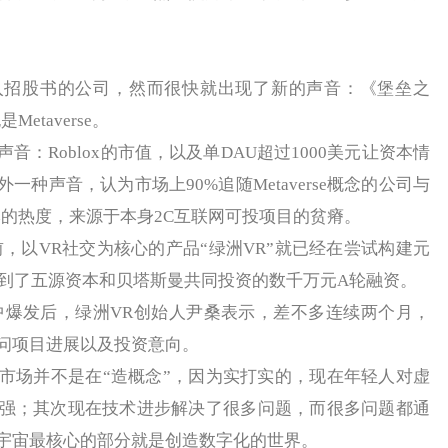
入招股书的公司，然而很快就出现了新的声音：《堡垒之
Metaverse。
Roblox的市值，以及单DAU超过1000美元让资本情
一种声音，认为市场上90%追随Metaverse概念的公司与
，资本的热度，来源于本身2C互联网可投项目的贫瘠。
以前，以VR社交为核心的产品“绿洲VR”就已经在尝试构建元
拿到了五源资本和贝塔斯曼共同投资的数千万元A轮融资。
集中爆发后，绿洲VR创始人尹桑表示，差不多连续两个月，
问项目进展以及投资意向。
场并不是在“造概念”，因为实打实的，现在年轻人对虚
强；其次现在技术进步解决了很多问题，而很多问题都通
宇宙最核心的部分就是创造数字化的世界。