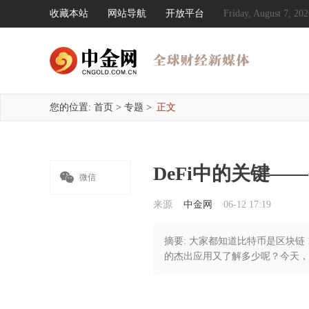
收藏本站
网站导航
开放平台
Friday, August 7, 
您的位置:
首页
>
专题
>
正文
DeFi中的关键—

微信
来源
中金网
06-12 17:19
摘要: 大家都知道比特币是区块链 
的杰出应用又了解多少呢？今天，