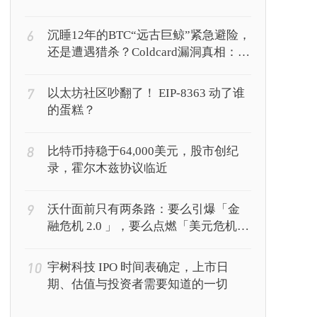
6
沉睡12年的BTC“远古巨鲸”紧急避险，
还是遭遇猎杀？Coldcard漏洞真相：你
的私钥正被AI暴力破解
7
以太坊社区吵翻了！ EIP-8363 动了谁
的蛋糕？
8
比特币持稳于64,000美元，股市创纪
录，霍尔木兹协议临近
9
沃什面前只有两条路：要么引爆「金
融危机 2.0 」，要么点燃「美元危机
1.0 」？
10
宇树科技 IPO 时间表确定，上市日
期、估值与投资者需要知道的一切