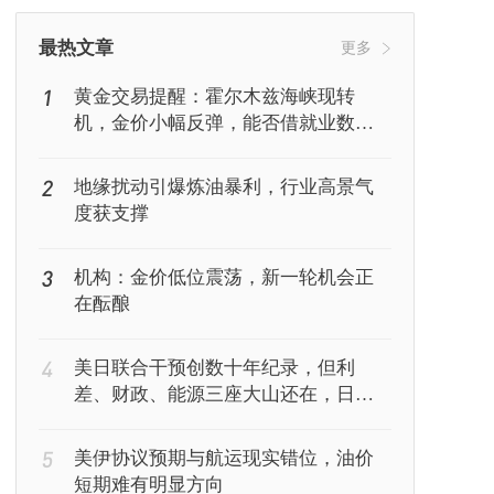
挖矿
Web3
行情
最热文章
更多
1
黄金交易提醒：霍尔木兹海峡现转
机，金价小幅反弹，能否借就业数据
再上新台阶？
2
地缘扰动引爆炼油暴利，行业高景气
度获支撑
3
机构：金价低位震荡，新一轮机会正
在酝酿
4
美日联合干预创数十年纪录，但利
差、财政、能源三座大山还在，日元
能撑多久？
5
美伊协议预期与航运现实错位，油价
短期难有明显方向